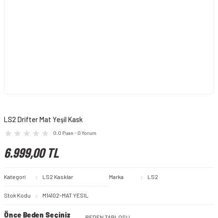
LS2 Drifter Mat Yeşil Kask
0.0 Puan - 0 Yorum
6.999,00 TL
Kategori
LS2 Kasklar
Marka
LS2
Stok Kodu
M14102-MAT YESIL
Önce Beden Seçiniz
BEDEN TABLOSU