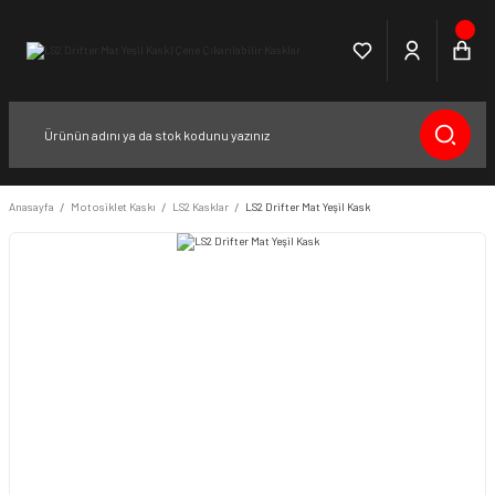
Anasayfa
Motosiklet Kaskı
LS2 Kasklar
LS2 Drifter Mat Yeşil Kask