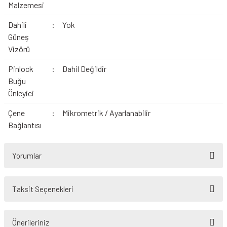
Malzemesi
Dahili
:
Yok
Güneş
Vizörü
Pinlock
:
Dahil Değildir
Buğu
Önleyici
Çene
:
Mikrometrik / Ayarlanabilir
Bağlantısı
Yorumlar
Taksit Seçenekleri
Bu ürüne ilk yorumu siz yapın!
Önerileriniz
Yorum Yaz