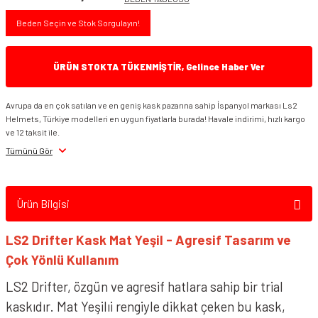
Beden Seçin ve Stok Sorgulayın!
ÜRÜN STOKTA TÜKENMİŞTİR, Gelince Haber Ver
Avrupa da en çok satılan ve en geniş kask pazarına sahip İspanyol markası Ls2
Helmets, Türkiye modelleri en uygun fiyatlarla burada! Havale indirimi, hızlı kargo
ve 12 taksit ile.
Tümünü Gör
Ürün Bilgisi
LS2 Drifter Kask Mat Yeşil
- Agresif Tasarım ve
Çok Yönlü Kullanım
LS2 Drifter, özgün ve agresif hatlara sahip bir trial
kaskıdır. Mat Yeşilıi rengiyle dikkat çeken bu kask,