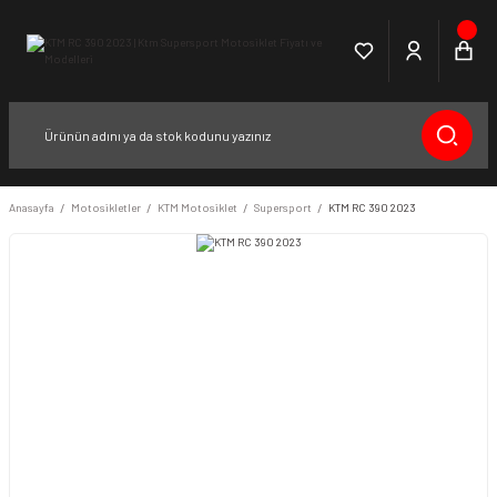
Anasayfa
Motosikletler
KTM Motosiklet
Supersport
KTM RC 390 2023