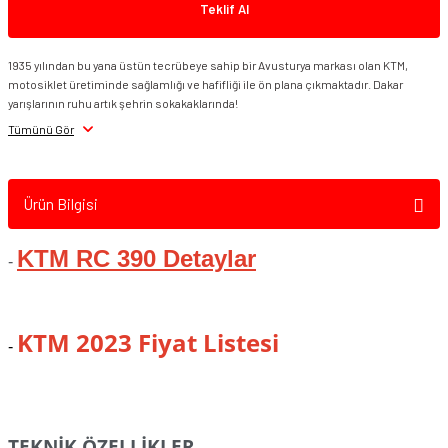
Teklif Al
KTM RC 125 2023
1935 yılından bu yana üstün tecrübeye sahip bir Avusturya markası olan KTM,
motosiklet üretiminde sağlamlığı ve hafifliği ile ön plana çıkmaktadır. Dakar
yarışlarının ruhu artık şehrin sokakaklarında!
Tümünü Gör
Ürün Bilgisi
KTM RC 390 Detaylar
-
KTM 2023 Fiyat Listesi
-
TEKNİK ÖZELLİKLER