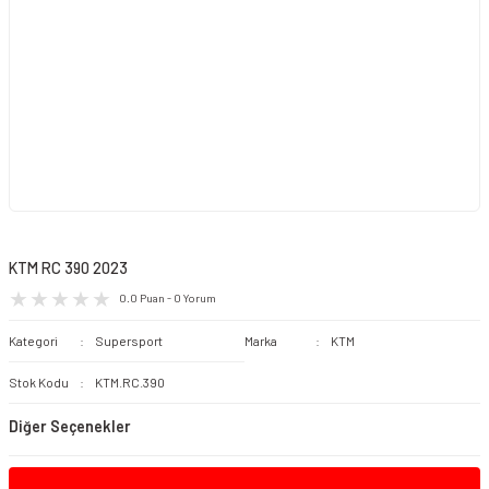
KTM RC 390 2023
0.0 Puan - 0 Yorum
Kategori
Supersport
Marka
KTM
Stok Kodu
KTM.RC.390
Diğer Seçenekler