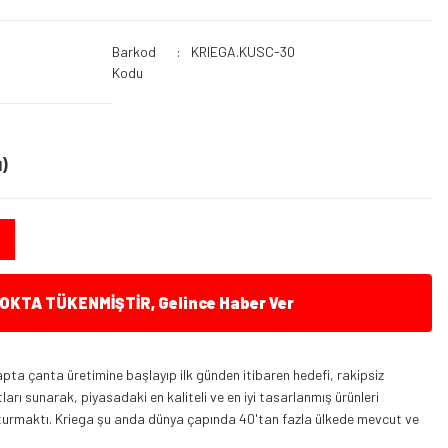
Barkod
KRIEGA.KUSC-30
Kodu
)
KTA TÜKENMİŞTİR, Gelince Haber Ver
apta çanta üretimine başlayıp ilk günden itibaren hedefi, rakipsiz
artları sunarak, piyasadaki en kaliteli ve en iyi tasarlanmış ürünleri
turmaktı. Kriega şu anda dünya çapında 40'tan fazla ülkede mevcut ve