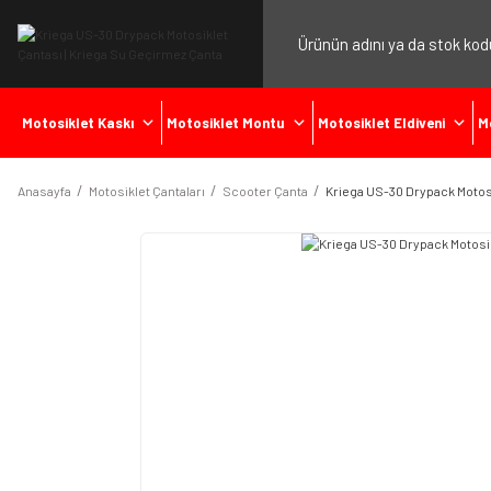
Motosiklet Kaskı
Motosiklet Montu
Motosiklet Eldiveni
M
Anasayfa
Motosiklet Çantaları
Scooter Çanta
Kriega US-30 Drypack Motos