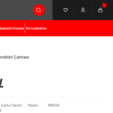
İndirimli Ürünler
Motosikletler
siklet Çantası
L
 Çanta Tekstil
,
Marka
KRIEGA
l