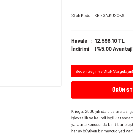
Stok Kodu
KRIEGA.KUSC-30
Havale
12.596,10 TL
İndirimi
(%5,00 Avantajlı
Beden Seçin ve Stok Sorgulayın!
ÜRÜN STO
Kriega, 2000 yılında uluslararası ç
işlevsellik ve kaliteli işçilik stand
yaratma konusunda bir itibar oluş
her ay büyüyen bir mevcudiyeti var!