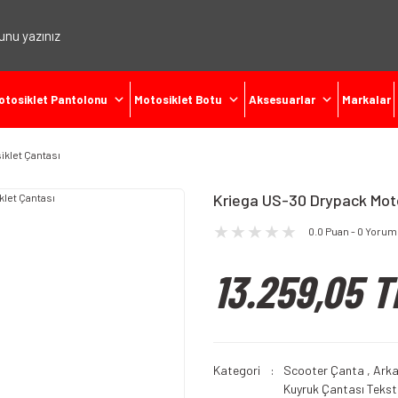
otosiklet Pantolonu
Motosiklet Botu
Aksesuarlar
Markalar
iklet Çantası
Kriega US-30 Drypack Moto
0.0 Puan - 0 Yorum
13.259,05 T
Kategori
Scooter Çanta
,
Arka
Kuyruk Çantası Teksti