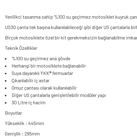
Yenilikci tasarıma sahip %100 su geçirmez motosiklet kuyruk çan
US30 çanta tek başına kullanılabileceği gibi diğer US çantalarla bi
Birçok motosiklete özel bir kit gerekmeksizin bağlanabilme imkanı.Kri
Teknik Özellikler
%100 su geçirmez ana gövde
Herhangi bir motosiklete bağlanabilir
Suya dayanıklı YKK® fermuarlar
Çıkarılabilir iç astar
Omuz çantası olarak kullanılabilir
Diğer US çantalarla genişletilebilir modüler yapı
30 Litre iç hacim
Boyutlar
Yükseklik : 445mm
Genişlik : 295mm