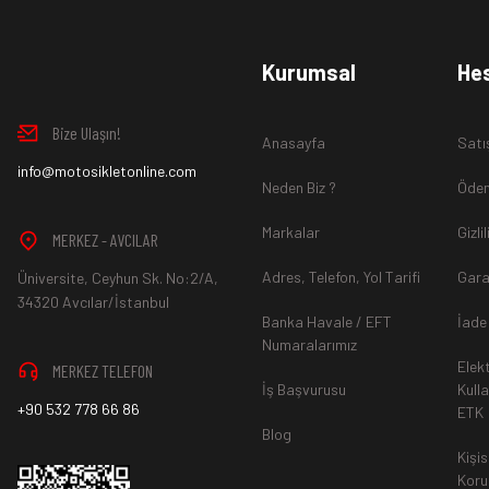
www.MotosikletOnline.com alışveriş sitesinden almış olduğ
Kurumsal
He
içinde teslim aldığınız şekli ile iade edebilirsiniz.
Bize Ulaşın!
Anasayfa
Satı
Aksi durum söz konusu olduğunda
info@motosikletonline.com
ürün "Yeniden Satışa” 
Neden Biz ?
Ödem
Markalar
Gizli
MERKEZ - AVCILAR
Adres, Telefon, Yol Tarifi
Gara
Üniversite, Ceyhun Sk. No:2/A,
*İade ve Değişim sürecinde ürünlerin
"Gönderici Ödemeli”
ola
34320 Avcılar/İstanbul
Banka Havale / EFT
İade
Numaralarımız
Elek
MERKEZ TELEFON
*
Ürün mağazamıza ulaştıktan sonra gerekli incelemelerin ardınd
İş Başvurusu
Kull
+90 532 778 66 86
ETK
hesaba ya da Kredi Kartına "Beş (5) ile On (10) iş günü” aras
Blog
durumlar ilgili bankanız ile yapılan sözleşme yükümlülüğüne ai
Kişis
Koru