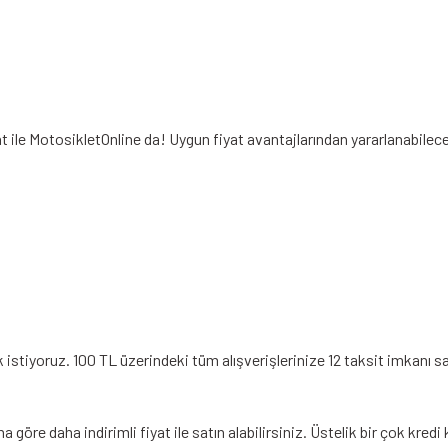
t ile MotosikletOnline da! Uygun fiyat avantajlarından yararlanabilec
stiyoruz. 100 TL üzerindeki tüm alışverişlerinize 12 taksit imkanı sa
öre daha indirimli fiyat ile satın alabilirsiniz. Üstelik bir çok kre