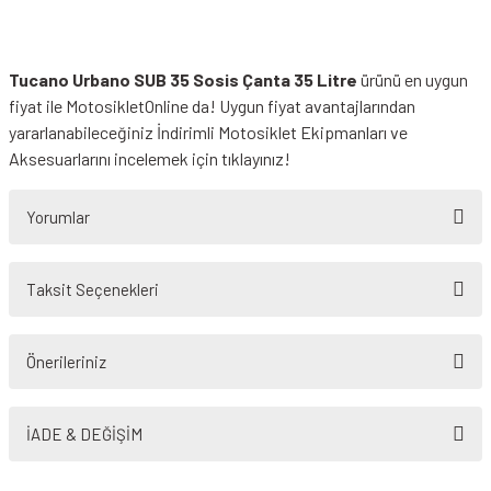
Tucano Urbano SUB 35 Sosis Çanta 35 Litre
ürünü en uygun
fiyat ile MotosikletOnline da! Uygun fiyat avantajlarından
yararlanabileceğiniz
İndirimli Motosiklet Ekipmanları
ve
Aksesuarlarını incelemek için tıklayınız!
Yorumlar
Taksit Seçenekleri
Bu ürüne ilk yorumu siz yapın!
Önerileriniz
Yorum Yaz
Bu ürünün fiyat bilgisi, resim, ürün açıklamalarında ve diğer konularda
yetersiz gördüğünüz noktaları öneri formunu kullanarak tarafımıza
İADE & DEĞİŞİM
iletebilirsiniz.
Görüş ve önerileriniz için teşekkür ederiz.