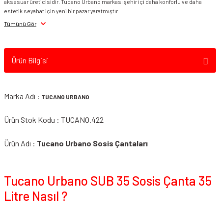
aksesuar üreticisidir. Tucano Urbano markası şehir içi daha konforlu ve daha
estetik seyahat için yeni bir pazar yaratmıştır.
Smk Kask Vizör &
Tümünü Gör
Aksesuarı
Spyder Kask Vizör &
Aksesuar
Ürün Bilgisi
Suomy Vizör &
Aksesuarları
Marka Adı :
TUCANO URBANO
VEXO Vizör & Aksesuarı
Ürün Stok Kodu : TUCANO.422
Zeus Kask Vizör &
Ürün Adı :
Tucano Urbano Sosis Çantaları
Aksesuar
Tucano Urbano SUB 35 Sosis Çanta 35
Litre Nasıl ?