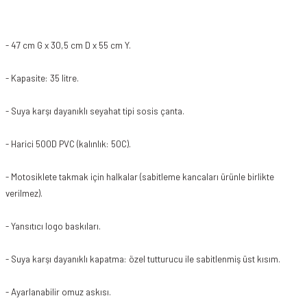
- 47 cm G x 30,5 cm D x 55 cm Y.
- Kapasite: 35 litre.
- Suya karşı dayanıklı seyahat tipi sosis çanta.
- Harici 500D PVC (kalınlık: 50C).
- Motosiklete takmak için halkalar (sabitleme kancaları ürünle birlikte
verilmez).
- Yansıtıcı logo baskıları.
- Suya karşı dayanıklı kapatma: özel tutturucu ile sabitlenmiş üst kısım.
- Ayarlanabilir omuz askısı.