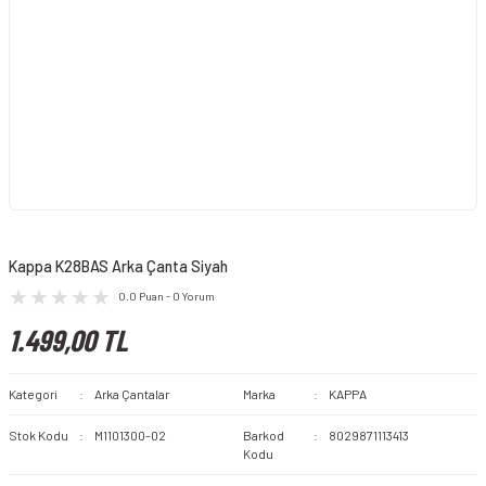
Kappa K28BAS Arka Çanta Siyah
0.0 Puan - 0 Yorum
1.499,00 TL
Kategori
Arka Çantalar
Marka
KAPPA
Stok Kodu
M1101300-02
Barkod
8029871113413
Kodu