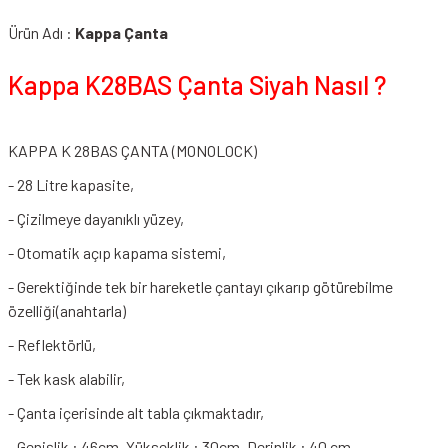
Ürün Adı :
Kappa Çanta
Kappa K28BAS Çanta Siyah Nasıl ?
KAPPA K 28BAS ÇANTA (MONOLOCK)
- 28 Litre kapasite,
- Çizilmeye dayanıklı yüzey,
- Otomatik açıp kapama sistemi,
- Gerektiğinde tek bir hareketle çantayı çıkarıp götürebilme
özelliği(anahtarla)
- Reflektörlü,
- Tek kask alabilir,
- Çanta içerisinde alt tabla çıkmaktadır,
- Genişlik : 46cm. Yükseklik : 30cm. Derinlik : 40 cm.