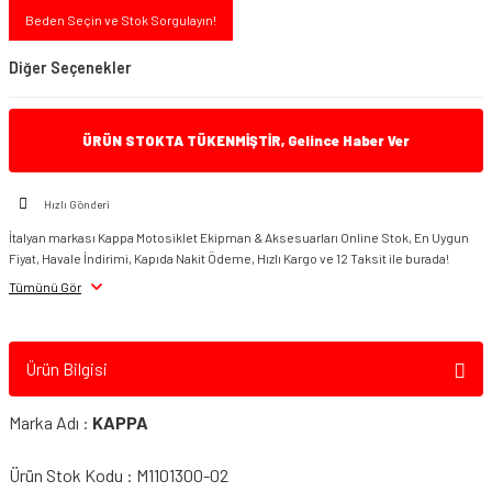
Beden Seçin ve Stok Sorgulayın!
Diğer Seçenekler
ÜRÜN STOKTA TÜKENMİŞTİR, Gelince Haber Ver
Hızlı Gönderi
Givi TRK33N Yan Çanta
Givi TRK46B Yan Çanta
İtalyan markası Kappa Motosiklet Ekipman & Aksesuarları Online Stok, En Uygun
Fiyat, Havale İndirimi, Kapıda Nakit Ödeme, Hızlı Kargo ve 12 Taksit ile burada!
Tümünü Gör
Ürün Bilgisi
Marka Adı :
KAPPA
Ürün Stok Kodu : M1101300-02