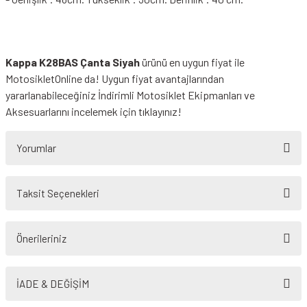
Kappa K28BAS Çanta Siyah
ürünü en uygun fiyat ile
MotosikletOnline da! Uygun fiyat avantajlarından
yararlanabileceğiniz
İndirimli Motosiklet Ekipmanları
ve
Aksesuarlarını incelemek için tıklayınız!
Yorumlar
Taksit Seçenekleri
Bu ürüne ilk yorumu siz yapın!
Önerileriniz
Yorum Yaz
Bu ürünün fiyat bilgisi, resim, ürün açıklamalarında ve diğer konularda
yetersiz gördüğünüz noktaları öneri formunu kullanarak tarafımıza
İADE & DEĞİŞİM
iletebilirsiniz.