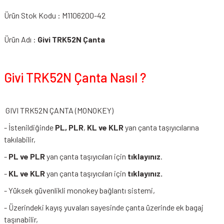
Ürün Stok Kodu : M1106200-42
Ürün Adı :
Givi TRK52N Çanta
Givi TRK52N Çanta Nasıl ?
GIVI TRK52N ÇANTA (MONOKEY)
- İstenildiğinde
PL, PLR
,
KL
ve KLR
yan çanta taşıyıcılarına
takılabilir,
-
PL ve PLR
yan çanta taşıyıcıları için
tıklayınız
.
-
KL ve KLR
yan çanta taşıyıcıları için
tıklayınız
.
- Yüksek güvenlikli monokey bağlantı sistemi,
- Üzerindeki kayış yuvaları sayesinde çanta üzerinde ek bagaj
taşınabilir,