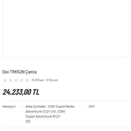
Givi TRK52N Çanta
0.0 Puan - 0 Yorum
24.233,00 TL
Kategori
Arka Çantalar
,
1290 Super
Marka
GIVI
Adventure S (21-24)
,
1290
Super Adventure R (21-
23)