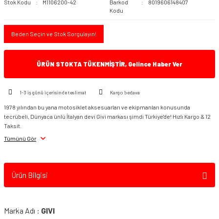
Stok Kodu
M1106200-42
Barkod
8019606148407
Kodu
Beden Seçin ve Stok Sorgulayın!
ÜRÜN STOKTA TÜKENMİŞTİR, Gelince Haber Ver
1-3 iş günü içerisinde teslimat
Kargo bedava
1978 yılından bu yana motosiklet aksesuarları ve ekipmanları konusunda
tecrübeli, Dünyaca ünlü İtalyan devi Givi markası şimdi Türkiye'de! Hızlı Kargo & 12
Taksit.
Tümünü Gör
Ürün Bilgisi
Marka Adı :
GIVI