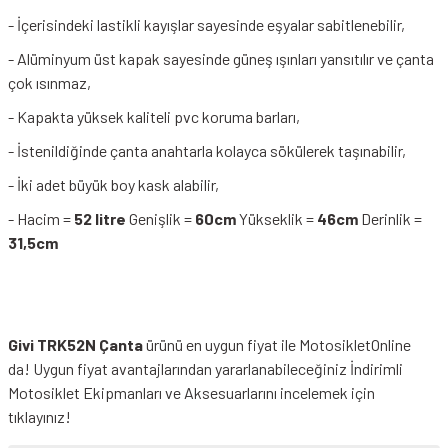
- İçerisindeki lastikli kayışlar sayesinde eşyalar sabitlenebilir,
- Alüminyum üst kapak sayesinde güneş ışınları yansıtılır ve çanta
çok ısınmaz,
- Kapakta yüksek kaliteli pvc koruma barları,
- İstenildiğinde çanta anahtarla kolayca sökülerek taşınabilir,
- İki adet büyük boy kask alabilir,
- Hacim =
52 litre
Genişlik =
60cm
Yükseklik =
46cm
Derinlik =
31,5cm
Givi TRK52N Çanta
ürünü en uygun fiyat ile MotosikletOnline
da! Uygun fiyat avantajlarından yararlanabileceğiniz
İndirimli
Motosiklet Ekipmanları
ve Aksesuarlarını incelemek için
tıklayınız!