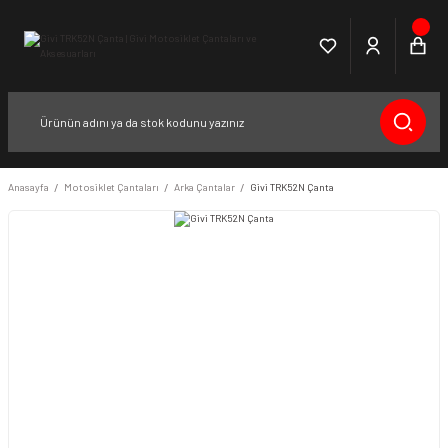
Anasayfa
Motosiklet Çantaları
Arka Çantalar
Givi TRK52N Çanta