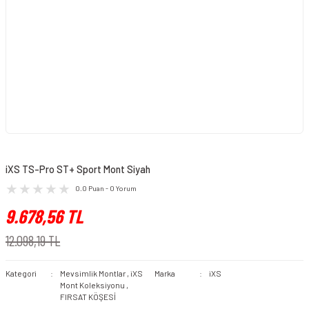
iXS TS-Pro ST+ Sport Mont Siyah
0.0 Puan - 0 Yorum
9.678,56 TL
12.098,19 TL
Kategori
Mevsimlik Montlar
,
iXS
Marka
iXS
Mont Koleksiyonu
,
FIRSAT KÖŞESİ