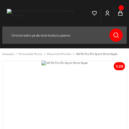
Anasayfa
Motosiklet Montu
Mevsimlik Montlar
iXS TS-Pro ST+ Sport Mont Siyah
%20