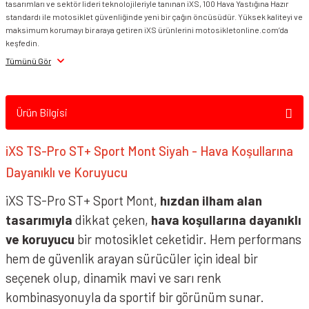
tasarımları ve sektör lideri teknolojileriyle tanınan iXS, 100 Hava Yastığına Hazır
iXS TS-Pro ST+ Sport Mont Siyah Gri Sarı
standardı ile motosiklet güvenliğinde yeni bir çağın öncüsüdür. Yüksek kaliteyi ve
maksimum korumayı bir araya getiren iXS ürünlerini motosikletonline.com’da
keşfedin.
Tümünü Gör
Ürün Bilgisi
iXS TS-Pro ST+ Sport Mont Siyah - Hava Koşullarına
Dayanıklı ve Koruyucu
iXS TS-Pro ST+ Sport Mont,
hızdan ilham alan
tasarımıyla
dikkat çeken,
hava koşullarına dayanıklı
ve koruyucu
bir motosiklet ceketidir. Hem performans
hem de güvenlik arayan sürücüler için ideal bir
seçenek olup, dinamik mavi ve sarı renk
kombinasyonuyla da sportif bir görünüm sunar.