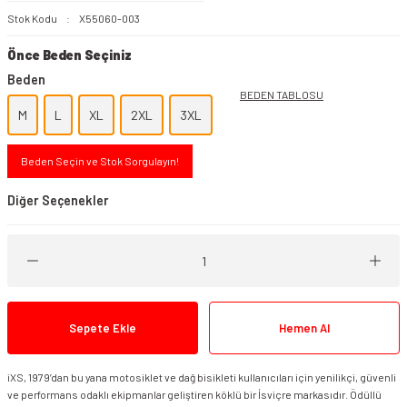
Stok Kodu
X55060-003
Önce Beden Seçiniz
Beden
BEDEN TABLOSU
M
L
XL
2XL
3XL
Beden Seçin ve Stok Sorgulayın!
Diğer Seçenekler
Sepete Ekle
Hemen Al
iXS, 1979’dan bu yana motosiklet ve dağ bisikleti kullanıcıları için yenilikçi, güvenli
ve performans odaklı ekipmanlar geliştiren köklü bir İsviçre markasıdır. Ödüllü
iXS TS-Pro ST+ Sport Mont Mavi Sarı