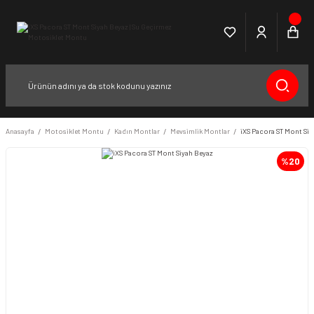
Anasayfa
Motosiklet Montu
Kadın Montlar
Mevsimlik Montlar
iXS Pacora ST Mont Siy
%20