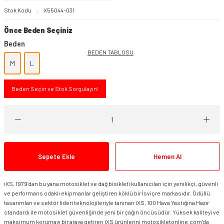
Stok Kodu
X55044-031
Önce Beden Seçiniz
Beden
BEDEN TABLOSU
M
L
Beden Seçin ve Stok Sorgulayın!
Sepete Ekle
Hemen Al
iXS, 1979’dan bu yana motosiklet ve dağ bisikleti kullanıcıları için yenilikçi, güvenli
ve performans odaklı ekipmanlar geliştiren köklü bir İsviçre markasıdır. Ödüllü
tasarımları ve sektör lideri teknolojileriyle tanınan iXS, 100 Hava Yastığına Hazır
standardı ile motosiklet güvenliğinde yeni bir çağın öncüsüdür. Yüksek kaliteyi ve
maksimum korumayı bir araya getiren iXS ürünlerini motosikletonline.com’da