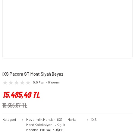
iXS Pacora ST Mont Siyah Beyaz
0.0 Puan - 0 Yorum
15.485,49 TL
19.356,87 TL
Kategori
Mevsimlik Montlar
,
iXS
Marka
iXS
Mont Koleksiyonu
,
Kışlık
Montlar
,
FIRSAT KÖŞESİ