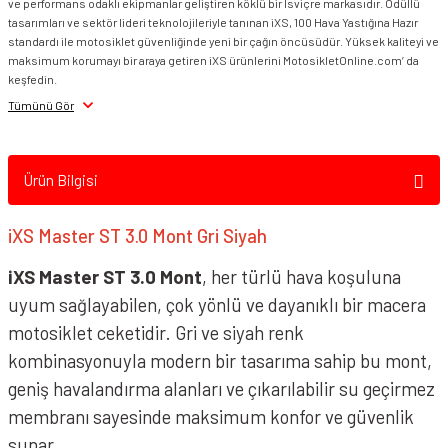
ve performans odaklı ekipmanlar geliştiren köklü bir İsviçre markasıdır. Ödüllü
tasarımları ve sektör lideri teknolojileriyle tanınan iXS, 100 Hava Yastığına Hazır
standardı ile motosiklet güvenliğinde yeni bir çağın öncüsüdür. Yüksek kaliteyi ve
maksimum korumayı bir araya getiren iXS ürünlerini MotosikletOnline.com’ da
keşfedin.
Tümünü Gör
Ürün Bilgisi
iXS Master ST 3.0 Mont Gri Siyah
iXS Master ST 3.0 Mont
, her türlü hava koşuluna
uyum sağlayabilen, çok yönlü ve dayanıklı bir macera
motosiklet ceketidir. Gri ve siyah renk
kombinasyonuyla modern bir tasarıma sahip bu mont,
geniş havalandırma alanları ve çıkarılabilir su geçirmez
membranı sayesinde maksimum konfor ve güvenlik
sunar.