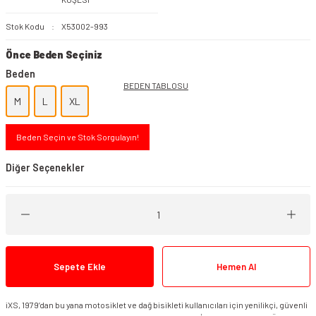
Stok Kodu
X53002-993
Önce Beden Seçiniz
Beden
BEDEN TABLOSU
M
L
XL
Beden Seçin ve Stok Sorgulayın!
Diğer Seçenekler
Sepete Ekle
Hemen Al
iXS, 1979’dan bu yana motosiklet ve dağ bisikleti kullanıcıları için yenilikçi, güvenli
iXS Master Gore-Tex 2.0 Mont Gri