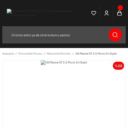
Anasayfa
Motosiklet Montu
Mevsimlik Montlar
iXS Master ST 3.0 Mont Gri Siyah
%20