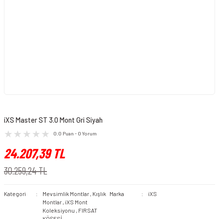
iXS Master ST 3.0 Mont Gri Siyah
0.0 Puan - 0 Yorum
24.207,39 TL
30.259,24 TL
Kategori
Mevsimlik Montlar
,
Kışlık
Marka
iXS
Montlar
,
iXS Mont
Koleksiyonu
,
FIRSAT
KÖŞESİ