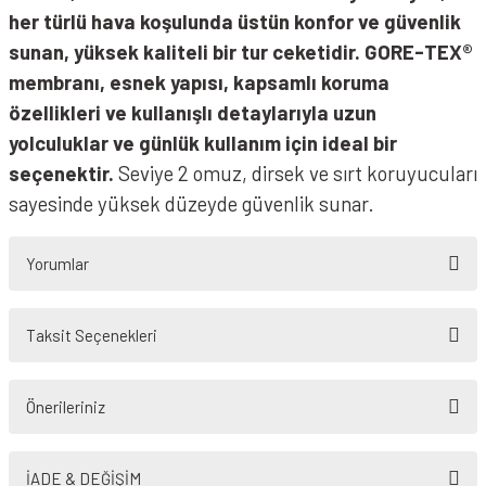
her türlü hava koşulunda üstün konfor ve güvenlik
sunan, yüksek kaliteli bir tur ceketidir. GORE-TEX®
membranı, esnek yapısı, kapsamlı koruma
özellikleri ve kullanışlı detaylarıyla uzun
yolculuklar ve günlük kullanım için ideal bir
seçenektir.
Seviye 2 omuz, dirsek ve sırt koruyucuları
sayesinde yüksek düzeyde güvenlik sunar.
Yorumlar
Taksit Seçenekleri
Bu ürüne ilk yorumu siz yapın!
Önerileriniz
Yorum Yaz
Bu ürünün fiyat bilgisi, resim, ürün açıklamalarında ve diğer konularda
yetersiz gördüğünüz noktaları öneri formunu kullanarak tarafımıza
İADE & DEĞİŞİM