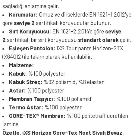
sağladığı anlamına gelir.
Korumalar:
Omuz ve dirseklerde EN 1621-1:2012'ye
göre
seviye 2
sertifikalı koruyucular bulunur.
Sırt Koruyucusu:
EN 1621-2:2014'e göre
seviye
2
sertifikalı bir sırt koruyucusu
standart olarak
gelir.
Eşleşen Pantolon:
iXS Tour pants Horizon-GTX
(X64012) ile takım olarak kullanılabilir.
Malzeme:
Kabuk:
%100 polyester
Kabuk Streç:
%92 poliamid, %8 elastan
Astar:
%100 polyester
Membran Taşıyıcı:
%100 poliamid
Termo Astar:
%100 polyester
GORE-TEX® Membran:
%100 politetrafl uoretilen
lamine
Özetle, iXS Horizon Gore-Tex Mont Siyah Beyaz,