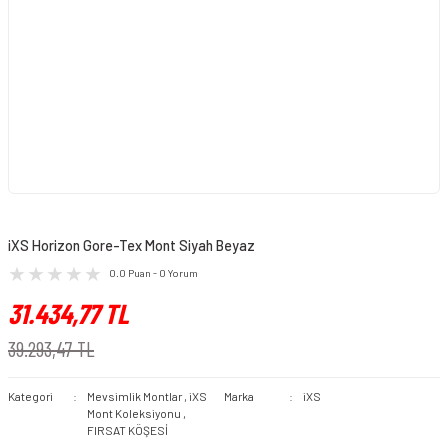
iXS Horizon Gore-Tex Mont Siyah Beyaz
0.0 Puan - 0 Yorum
31.434,77 TL
39.293,47 TL
Kategori
Mevsimlik Montlar
,
iXS
Marka
iXS
Mont Koleksiyonu
,
FIRSAT KÖŞESİ