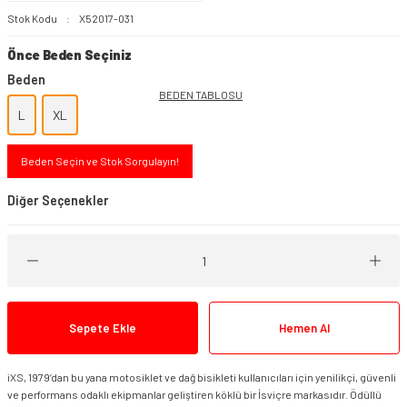
Stok Kodu
X52017-031
Önce Beden Seçiniz
Beden
BEDEN TABLOSU
L
XL
Beden Seçin ve Stok Sorgulayın!
Diğer Seçenekler
Sepete Ekle
Hemen Al
iXS, 1979’dan bu yana motosiklet ve dağ bisikleti kullanıcıları için yenilikçi, güvenli
iXS Horizon Gore-Tex Mont Siyah
ve performans odaklı ekipmanlar geliştiren köklü bir İsviçre markasıdır. Ödüllü