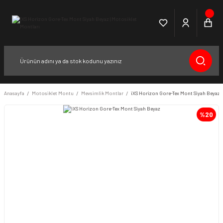
Anasayfa
Motosiklet Montu
Mevsimlik Montlar
iXS Horizon Gore-Tex Mont Siyah Beyaz
%20