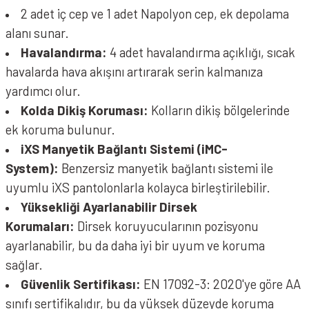
2 adet iç cep ve 1 adet Napolyon cep, ek depolama
alanı sunar.
Havalandırma:
4 adet havalandırma açıklığı, sıcak
havalarda hava akışını artırarak serin kalmanıza
yardımcı olur.
Kolda Dikiş Koruması:
Kolların dikiş bölgelerinde
ek koruma bulunur.
iXS Manyetik Bağlantı Sistemi (iMC-
System):
Benzersiz manyetik bağlantı sistemi ile
uyumlu iXS pantolonlarla kolayca birleştirilebilir.
Yüksekliği Ayarlanabilir Dirsek
Korumaları:
Dirsek koruyucularının pozisyonu
ayarlanabilir, bu da daha iyi bir uyum ve koruma
sağlar.
Güvenlik Sertifikası:
EN 17092-3: 2020'ye göre AA
sınıfı sertifikalıdır, bu da yüksek düzeyde koruma