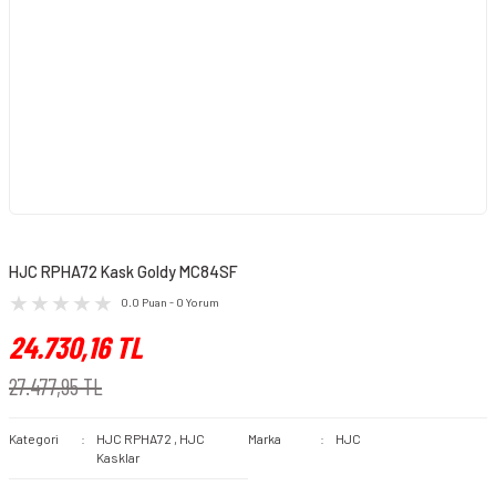
HJC RPHA72 Kask Goldy MC84SF
0.0 Puan - 0 Yorum
24.730,16 TL
27.477,95 TL
Kategori
HJC RPHA72
,
HJC
Marka
HJC
Kasklar