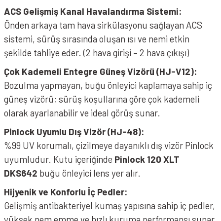
ACS Gelişmiş Kanal Havalandırma Sistemi:
Önden arkaya tam hava sirkülasyonu sağlayan ACS
sistemi, sürüş sırasında oluşan ısı ve nemi etkin
şekilde tahliye eder. (2 hava girişi – 2 hava çıkışı)
Çok Kademeli Entegre Güneş Vizörü (HJ-V12):
Bozulma yapmayan, buğu önleyici kaplamaya sahip iç
güneş vizörü; sürüş koşullarına göre çok kademeli
olarak ayarlanabilir ve ideal görüş sunar.
Pinlock Uyumlu Dış Vizör (HJ-48):
%99 UV korumalı, çizilmeye dayanıklı dış vizör Pinlock
uyumludur. Kutu içeriğinde
Pinlock 120 XLT
DKS642
buğu önleyici lens yer alır.
Hijyenik ve Konforlu İç Pedler:
Gelişmiş antibakteriyel kumaş yapısına sahip iç pedler,
yüksek nem emme ve hızlı kuruma performansı sunar.