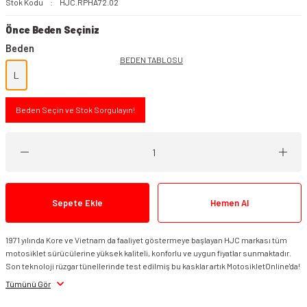
Stok Kodu
HJC.RPHA72.02
Önce Beden Seçiniz
Beden
BEDEN TABLOSU
L
Beden Seçin ve Stok Sorgulayın!
Sepete Ekle
Hemen Al
1971 yılında Kore ve Vietnam da faaliyet göstermeye başlayan HJC markası tüm
motosiklet sürücülerine yüksek kaliteli, konforlu ve uygun fiyatlar sunmaktadır.
Son teknoloji rüzgar tünellerinde test edilmiş bu kasklar artık MotosikletOnline'da!
Tümünü Gör