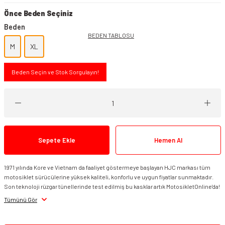
Önce Beden Seçiniz
Beden
BEDEN TABLOSU
M
XL
Beden Seçin ve Stok Sorgulayın!
Sepete Ekle
Hemen Al
1971 yılında Kore ve Vietnam da faaliyet göstermeye başlayan HJC markası tüm
motosiklet sürücülerine yüksek kaliteli, konforlu ve uygun fiyatlar sunmaktadır.
Son teknoloji rüzgar tünellerinde test edilmiş bu kasklar artık MotosikletOnline'da!
Tümünü Gör