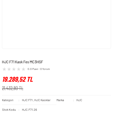
HJC F71 Kask Fes MC3HSF
0.0 Puan - 0 Yorum
19.289,52 TL
21.432,80 TL
Kategori
HJC F71
,
HJC Kasklar
Marka
HJC
Stok Kodu
HJC.F71.26