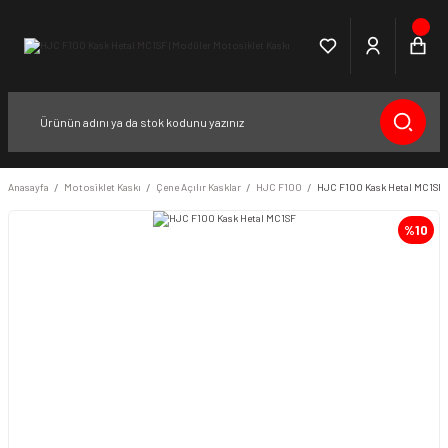
Anasayfa
Motosiklet Kaskı
Çene Açılır Kasklar
HJC F100
HJC F100 Kask Hetal MC1SF
%10