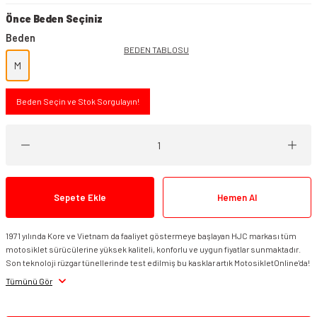
Önce Beden Seçiniz
Beden
BEDEN TABLOSU
M
Beden Seçin ve Stok Sorgulayın!
Sepete Ekle
Hemen Al
1971 yılında Kore ve Vietnam da faaliyet göstermeye başlayan HJC markası tüm
motosiklet sürücülerine yüksek kaliteli, konforlu ve uygun fiyatlar sunmaktadır.
Son teknoloji rüzgar tünellerinde test edilmiş bu kasklar artık MotosikletOnline'da!
Tümünü Gör