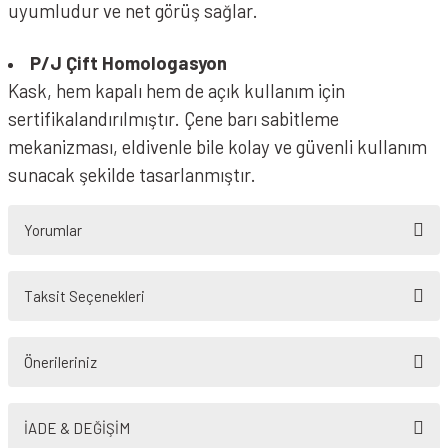
uyumludur ve net görüş sağlar.
P/J Çift Homologasyon
Kask, hem kapalı hem de açık kullanım için
sertifikalandırılmıştır. Çene barı sabitleme
mekanizması, eldivenle bile kolay ve güvenli kullanım
sunacak şekilde tasarlanmıştır.
Yorumlar
Taksit Seçenekleri
Bu ürüne ilk yorumu siz yapın!
Önerileriniz
Yorum Yaz
Bu ürünün fiyat bilgisi, resim, ürün açıklamalarında ve diğer konularda
yetersiz gördüğünüz noktaları öneri formunu kullanarak tarafımıza
İADE & DEĞİŞİM
iletebilirsiniz.