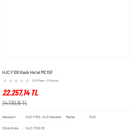
HJC F100 Kask Hetal MC1SF
0.0 Puan - 0 Yorum
22.257,14 TL
24.730,16 TL
Kategori
HJC F100
,
HJC Kasklar
Marka
HJC
Stok Kodu
HJC.F100.13