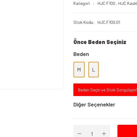
Kategori
HJC F100
,
HJC Kask
Stok Kodu
HJC.F100.01
Önce Beden Seçiniz
Beden
M
L
Beden Seçin ve Stok Sorgulayın!
Diğer Seçenekler