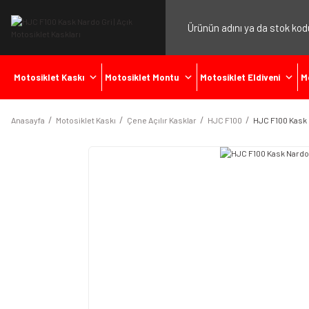
Motosiklet Kaskı
Motosiklet Montu
Motosiklet Eldiveni
M
Anasayfa
Motosiklet Kaskı
Çene Açılır Kasklar
HJC F100
HJC F100 Kask 