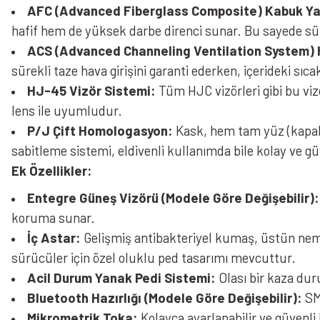
AFC (Advanced Fiberglass Composite) Kabuk Ya
hafif hem de yüksek darbe direnci sunar. Bu sayede s
ACS (Advanced Channeling Ventilation System) 
sürekli taze hava girişini garanti ederken, içerideki sıc
HJ-45 Vizör Sistemi:
Tüm HJC vizörleri gibi bu v
lens ile uyumludur.
P/J Çift Homologasyon:
Kask, hem tam yüz (kapalı)
sabitleme sistemi, eldivenli kullanımda bile kolay ve gü
Ek Özellikler:
Entegre Güneş Vizörü (Modele Göre Değişebilir):
koruma sunar.
İç Astar:
Gelişmiş antibakteriyel kumaş, üstün nem yö
sürücüler için özel oluklu ped tasarımı mevcuttur.
Acil Durum Yanak Pedi Sistemi:
Olası bir kaza duru
Bluetooth Hazırlığı (Modele Göre Değişebilir):
SMA
Mikrometrik Toka:
Kolayca ayarlanabilir ve güvenli 