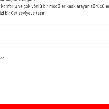
nforlu ve çok yönlü bir modüler kask arayan sürücüler içi
zi bir üst seviyeye taşır.
nel
iz gördüğünüz noktaları öneri formunu kullanarak tarafımıza iletebilirsiniz.
Bu ürüne ilk yorumu siz yapın!
Yorum Yaz