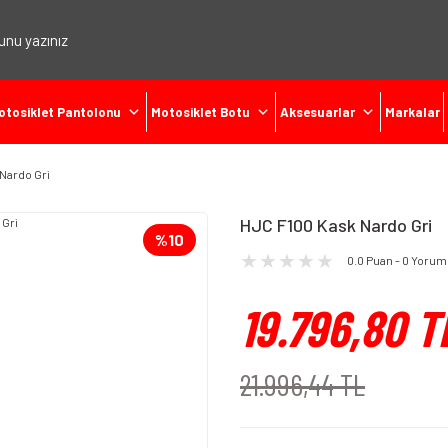
otosiklet Pantolonu
Motosiklet Botu
Aksesuarlar
Markalar
Nardo Gri
HJC F100 Kask Nardo Gri
%10
0.0 Puan - 0 Yorum
19.796,80 T
21.996,44 TL