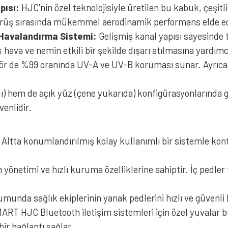
pısı:
HJC'nin özel teknolojisiyle üretilen bu kabuk, çeşitl
ürüş sırasında mükemmel aerodinamik performans elde edi
Havalandırma Sistemi:
Gelişmiş kanal yapısı sayesinde 
ak hava ve nemin etkili bir şekilde dışarı atılmasına yardım
izör de %99 oranında UV-A ve UV-B koruması sunar. Ayrıc
 hem de açık yüz (çene yukarıda) konfigürasyonlarında güv
venlidir.
Altta konumlandırılmış kolay kullanımlı bir sistemle kontro
netimi ve hızlı kuruma özelliklerine sahiptir. İç pedler 
munda sağlık ekiplerinin yanak pedlerini hızlı ve güvenli 
RT HJC Bluetooth iletişim sistemleri için özel yuvalar b
bir bağlantı sağlar.