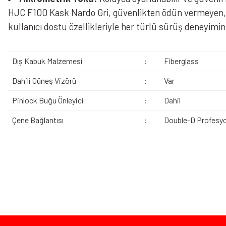
HJC F100 Kask Nardo Gri, güvenlikten ödün vermeyen, ko
kullanıcı dostu özellikleriyle her türlü sürüş deneyimini
Dış Kabuk Malzemesi
:
Fiberglass
Dahili Güneş Vizörü
:
Var
Pinlock Buğu Önleyici
:
Dahil
Çene Bağlantısı
:
Double-D Profesyo
Bu ürünün fiyat bilgisi, resim, ürün açıklamalarında ve diğer konularda yeters
Görüş ve önerileriniz için teşekkür ederiz.
Ürün resmi kalitesiz, bozuk veya görüntülenemiyor.
Bazen işler planlandığı gibi gitmeyebilir…
Ürün açıklamasında eksik bilgiler bulunuyor.
Ürün bilgilerinde hatalar bulunuyor.