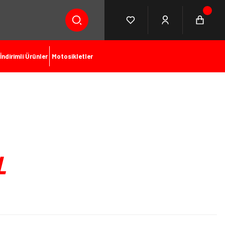
İndirimli Ürünler
Motosikletler
L