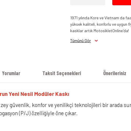
1971 yılında Kore ve Vietnam da f
yüksek kaliteli, konforlu ve uygun 
kasklar artık MotosikletOnline'da!
Tümünü Gör
HJC F100 Kask Semi Flat Titanium
Yorumlar
Taksit Seçenekleri
Önerileriniz
run Yeni Nesil Modüler Kaskı
y güvenlik, konfor ve yenilikçi teknolojileri bir arada su
gasyon (P/J) özelliğiyle öne çıkar.