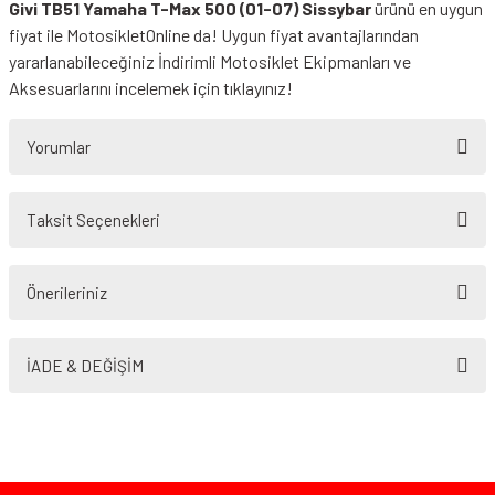
Givi TB51 Yamaha T-Max 500 (01-07) Sissybar
ürünü en uygun
fiyat ile MotosikletOnline da! Uygun fiyat avantajlarından
yararlanabileceğiniz
İndirimli Motosiklet Ekipmanları
ve
Aksesuarlarını incelemek için tıklayınız!
Yorumlar
Taksit Seçenekleri
Bu ürüne ilk yorumu siz yapın!
Önerileriniz
Yorum Yaz
Bu ürünün fiyat bilgisi, resim, ürün açıklamalarında ve diğer konularda
yetersiz gördüğünüz noktaları öneri formunu kullanarak tarafımıza
İADE & DEĞİŞİM
iletebilirsiniz.
Görüş ve önerileriniz için teşekkür ederiz.
Ürün resmi kalitesiz, bozuk veya görüntülenemiyor.
Ürün açıklamasında eksik bilgiler bulunuyor.