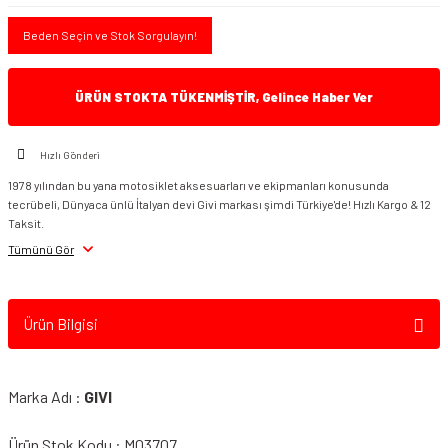
Beden Seçin ve Stok Sorgulayın!
ÜRÜN STOKTA TÜKENMİŞTİR, Gelince Haber Ver
Hızlı Gönderi
1978 yılından bu yana motosiklet aksesuarları ve ekipmanları konusunda
tecrübeli, Dünyaca ünlü İtalyan devi Givi markası şimdi Türkiye'de! Hızlı Kargo & 12
Taksit.
Tümünü Gör
Ürün Bilgisi
Marka Adı :
GIVI
Ürün Stok Kodu : M03707