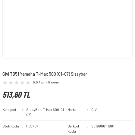
Givi TB51 Yamaha T-Max 500 (01-07) Sissybar
0.0 Puan - 0 Yorum
513,60 TL
Kategori
SissyBar
,
T-Max 500 (01-
Marka
GIVI
07)
Stok Kodu
M03707
Barkod
8019606111661
Kodu