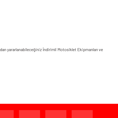
ndan yararlanabileceğiniz
İndirimli Motosiklet Ekipmanları
ve
ijinal ambalajında (paketi açılmamış ve kullanılmamış