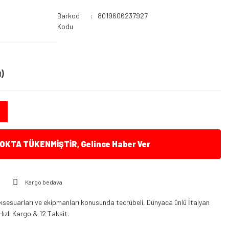
Barkod
8019606237927
Kodu
)
KTA TÜKENMİŞTİR, Gelince Haber Ver
Kargo bedava
ksesuarları ve ekipmanları konusunda tecrübeli, Dünyaca ünlü İtalyan
Hızlı Kargo & 12 Taksit.