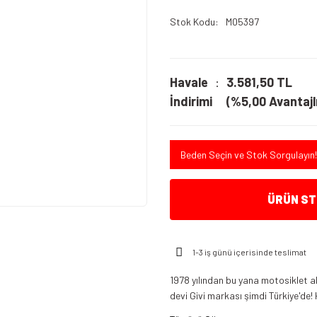
Stok Kodu
M05397
Havale
3.581,50 TL
İndirimi
(%5,00 Avantajlı
Beden Seçin ve Stok Sorgulayın!
ÜRÜN STO
1-3 iş günü içerisinde teslimat
1978 yılından bu yana motosiklet a
devi Givi markası şimdi Türkiye'de! 