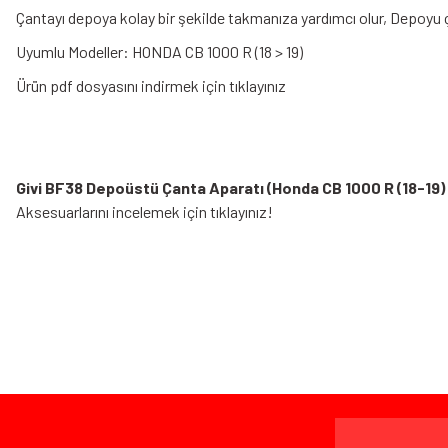
Çantayı depoya kolay bir şekilde takmanıza yardımcı olur, Depoyu
Uyumlu Modeller: HONDA CB 1000 R (18 > 19)
Ürün pdf dosyasını indirmek için tıklayınız
Givi BF38 Depoüstü Çanta Aparatı (Honda CB 1000 R (18-19)
Aksesuarlarını incelemek için tıklayınız!
Bu ürünün fiyat bilgisi, resim, ürün açıklamalarında ve diğer konularda yeters
Görüş ve önerileriniz için teşekkür ederiz.
Ürün resmi kalitesiz, bozuk veya görüntülenemiyor.
Bazen işler planlandığı gibi gitmeyebilir…
Ürün açıklamasında eksik bilgiler bulunuyor.
Ürün bilgilerinde hatalar bulunuyor.
Ürün fiyatı diğer sitelerden daha pahalı.
www.MotosikletOnline.com alışveriş sitesinden yaptığınız al