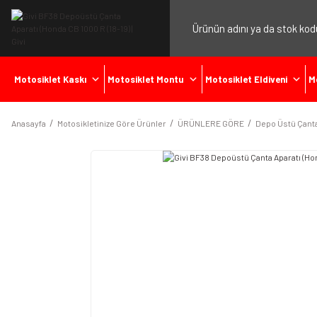
Motosiklet Kaskı
Motosiklet Montu
Motosiklet Eldiveni
M
Anasayfa
Motosikletinize Göre Ürünler
ÜRÜNLERE GÖRE
Depo Üstü Çanta