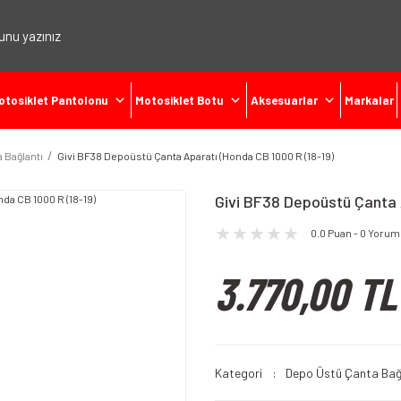
otosiklet Pantolonu
Motosiklet Botu
Aksesuarlar
Markalar
 Bağlantı
Givi BF38 Depoüstü Çanta Aparatı (Honda CB 1000 R (18-19)
Givi BF38 Depoüstü Çanta 
0.0 Puan - 0 Yorum
3.770,00 TL
Kategori
Depo Üstü Çanta Bağ