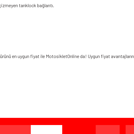
 çizmeyen tanklock bağlantı.
ürünü en uygun fiyat ile MotosikletOnline da! Uygun fiyat avantajları
iz gördüğünüz noktaları öneri formunu kullanarak tarafımıza iletebilirsiniz.
Bu ürüne ilk yorumu siz yapın!
Yorum Yaz
ışverişten herhangi bir sebeple memnun kalmadığınızda, ürünü or