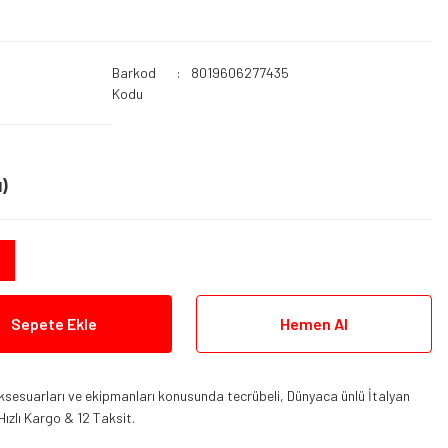
Barkod
8019606277435
Kodu
)
Sepete Ekle
Hemen Al
ksesuarları ve ekipmanları konusunda tecrübeli, Dünyaca ünlü İtalyan
Hızlı Kargo & 12 Taksit.