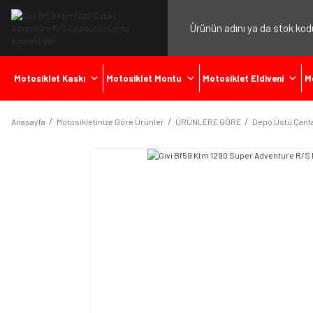
Motosiklet Kaskı
Motosiklet Montu
Motosiklet Eldiveni
M
Anasayfa
Motosikletinize Göre Ürünler
ÜRÜNLERE GÖRE
Depo Üstü Çanta