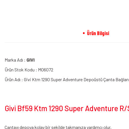
Ürün Bilgisi
Marka Adı :
GIVI
Ürün Stok Kodu : M06072
Ürün Adı : Givi Ktm 1290 Super Adventure Depoüstü Çanta Bağlant
Givi Bf59 Ktm 1290 Super Adventure R/
Çantayı depoya kolay bir şekilde takmanıza yardımcı olur,