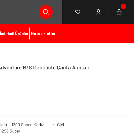
İndirimli Ürünler
Motosikletler
Adventure R/S Depoüstü Çanta Aparatı
lantı
,
1290 Super
Marka
GIVI
1290 Super