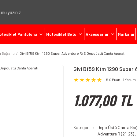
otosiklet Pantolonu
Motosiklet Botu
Aksesuarlar
Markalar
 Bağlantı
Givi Bf59 Ktm 1290 Super Adventure R/S Depoüstü Çanta Aparatı
Givi Bf59 Ktm 1290 Super 
5.0 Puan - 1 Yorum
1.077,00 TL
Kategori
Depo Üstü Çanta Bağ
Adventure R (21-23)
,