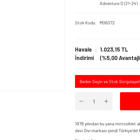
Adventure S (21-24)
Stok Kodu
M06072
Havale
1.023,15 TL
İndirimi
(%5,00 Avantajlı
Beden Seçin ve Stok Sorgulayın!
1978 yılından bu yana motosiklet a
devi Givi markası şimdi Türkiye'de! 