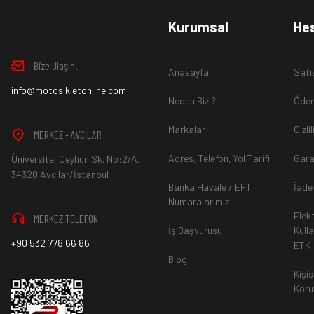
www.MotosikletOnline.com alışveriş sitesinden almış olduğ
Kurumsal
He
içinde teslim aldığınız şekli ile iade edebilirsiniz.
Bize Ulaşın!
Anasayfa
Satı
Aksi durum söz konusu olduğunda
info@motosikletonline.com
ürün "Yeniden Satışa” 
Neden Biz ?
Ödem
Markalar
Gizli
MERKEZ - AVCILAR
Adres, Telefon, Yol Tarifi
Gara
Üniversite, Ceyhun Sk. No:2/A,
*İade ve Değişim sürecinde ürünlerin
"Gönderici Ödemeli”
ola
34320 Avcılar/İstanbul
Banka Havale / EFT
İade
Numaralarımız
Elek
MERKEZ TELEFON
*
Ürün mağazamıza ulaştıktan sonra gerekli incelemelerin ardınd
İş Başvurusu
Kull
+90 532 778 66 86
ETK
hesaba ya da Kredi Kartına "Beş (5) ile On (10) iş günü” aras
Blog
durumlar ilgili bankanız ile yapılan sözleşme yükümlülüğüne ai
Kişis
Koru