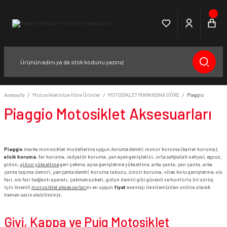
Anasayfa
Motosikletinize Göre Ürünler
MOTOSİKLET MARKASINA GÖRE
Piaggio
Piaggio Motosiklet Aksesuarları
Piaggio
marka motosiklet modellerine uygun
koruma demiri
, motor koruma (karter koruma),
elcik koruma
, far koruma, radyatör koruma, yan ayak genişletici,
orta sehpa
(alt sehpa), egzoz,
gidon,
gidon yükseltme
geri çekme, ayna genişletme yükseltme, arka çanta, yan çanta, arka
çanta taşıma demiri,
yan çanta demiri
, koruma takozu, zincir koruma, vites kolu genişletme, sis
farı, sis farı bağlantı aparatı, çakmak soketi, gidon demiri gibi güvenli ve konforlu bir sürüş
için önemli
motosiklet aksesuarları
nı en uygun
fiyat
avantajı ile sitemizden online olarak
hemen satın alabilirsiniz.
Givi, Kappa ve Puig Motosiklet