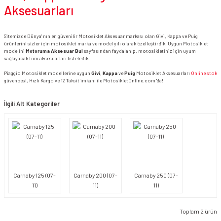
Aksesuarları
Sitemizde Dünya' nın en güvenilir Motosiklet Aksesuar markası olan Givi, Kappa ve Puig
ürünlerini sizler için motosiklet marka ve model yılı olarak özelleştirdik. Uygun Motosiklet
modelini
Motoruma Aksesuar Bul
sayfasından faydalanıp, motosikletiniz için uyum
sağlayacak tüm aksesuarları listeledik.
Piaggio Motosiklet modellerine uygun
Givi
,
Kappa
ve
Puig
Motosiklet Aksesuarları
Online stok
güvencesi, Hızlı Kargo ve 12 Taksit imkanı ile MotosikletOnline.com 'da!
İlgili Alt Kategoriler
Carnaby 125 (07-
Carnaby 200 (07-
Carnaby 250 (07-
11)
11)
11)
Toplam 2 ürün