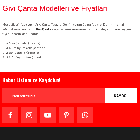
Givi Çanta Modelleri ve Fiyatları
Motosikletinize uygun Arka Çanta Taşıyıcı Demiri ve Yan Çanta Taşıyıcı Demiri montaj
edildikten sonra uygun
Givi Çanta
seçeneklerini ve aksesuarlarını inceleyebilir ve en uygun
fiyat ile satın alabilirsiniz.
Givi Arka Çantalar
(Plastik)
Givi Aluminyum Arka Çantalar
Givi Yan Çantalar
(Plastik)
Givi Alüminyum Yan Çantalar
Haber Listemize Kaydolun!
KAYDOL