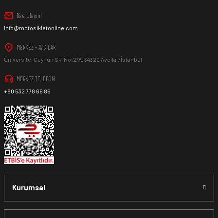
Bize Ulaşın!
info@motosikletonline.com
MERKEZ - AVCILAR
Üniversite, Ceyhun Sk. No:2/A, 34320 Avcılar/İstanbul
MERKEZ TELEFON
+90 532 778 66 86
Kurumsal