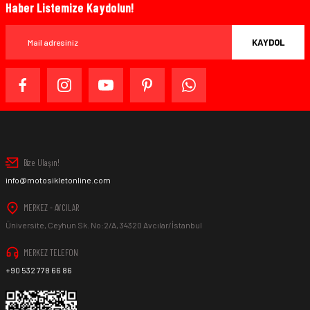
Haber Listemize Kaydolun!
KAYDOL
Bize Ulaşın!
info@motosikletonline.com
MERKEZ - AVCILAR
Üniversite, Ceyhun Sk. No:2/A, 34320 Avcılar/İstanbul
MERKEZ TELEFON
+90 532 778 66 86