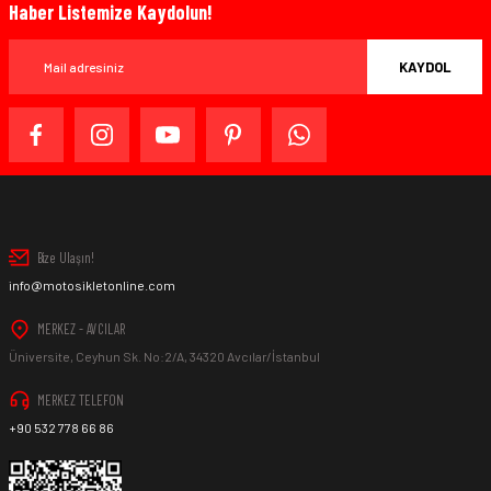
Haber Listemize Kaydolun!
KAYDOL
Bize Ulaşın!
info@motosikletonline.com
MERKEZ - AVCILAR
Üniversite, Ceyhun Sk. No:2/A, 34320 Avcılar/İstanbul
MERKEZ TELEFON
+90 532 778 66 86