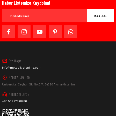
Haber Listemize Kaydolun!
KAYDOL
Bize Ulaşın!
info@motosikletonline.com
MERKEZ - AVCILAR
Üniversite, Ceyhun Sk. No:2/A, 34320 Avcılar/İstanbul
MERKEZ TELEFON
+90 532 778 66 86