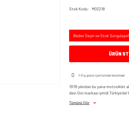
Stok Kodu
M03218
Beden Seçin ve Stok Sorgulayın!
ÜRÜN STO
1-3 iş günü içerisinde teslimat
1978 yılından bu yana motosiklet a
devi Givi markası şimdi Türkiye'de! 
Tümünü Gör