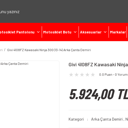
otosiklet Pantolonu
Motosiklet Botu
Aksesuarlar
Markalar
ri
Givi 4108FZ Kawasaki Ninja 300 (13-14) Arka Çanta Demiri
Givi 4108FZ Kawasaki Ninja
0.0 Puan - 0 Yorum
5.924,00 T
Kategori
Arka Çanta Demiri
,
N