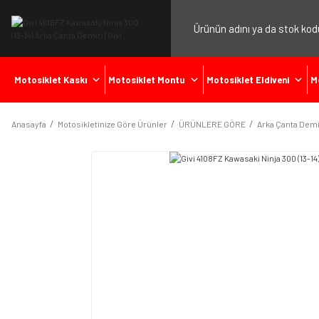
Motosiklet Kaskı
Motosiklet Montu
Motosiklet Eldiveni
M
Anasayfa
Motosikletinize Göre Ürünler
ÜRÜNLERE GÖRE
Arka Çanta Demi