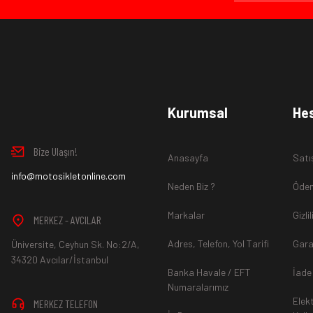
Ürün İadesi Nasıl Sağlanır ?
www.MotosikletOnline.com alışveriş sitesinden almış olduğ
Kurumsal
He
içinde teslim aldığınız şekli ile iade edebilirsiniz.
Bize Ulaşın!
Anasayfa
Satı
Aksi durum söz konusu olduğunda
info@motosikletonline.com
ürün "Yeniden Satışa” 
Neden Biz ?
Ödem
Markalar
Gizli
MERKEZ - AVCILAR
Adres, Telefon, Yol Tarifi
Gara
Üniversite, Ceyhun Sk. No:2/A,
*İade ve Değişim sürecinde ürünlerin
"Gönderici Ödemeli”
ola
34320 Avcılar/İstanbul
Banka Havale / EFT
İade
Numaralarımız
Elek
MERKEZ TELEFON