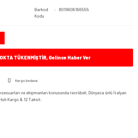
Barkod
8019606166555
Kodu
KTA TÜKENMİŞTİR, Gelince Haber Ver
Kargo bedava
ksesuarları ve ekipmanları konusunda tecrübeli, Dünyaca ünlü İtalyan
Hızlı Kargo & 12 Taksit.