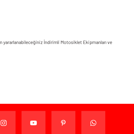
an yararlanabileceğiniz
İndirimli Motosiklet Ekipmanları
ve
ijinal ambalajında (paketi açılmamış ve kullanılmamış
ade edebilir veya değiştirebilirsiniz.