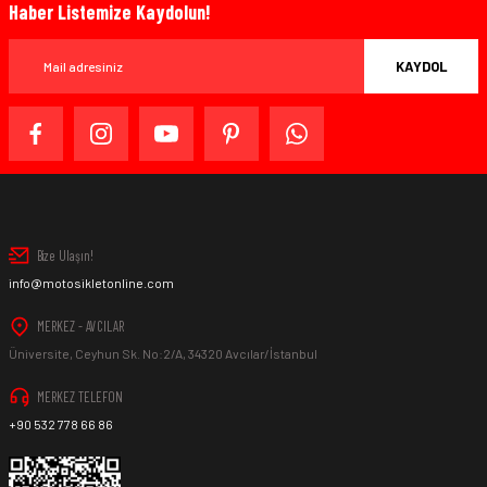
Haber Listemize Kaydolun!
KAYDOL
Bize Ulaşın!
info@motosikletonline.com
MERKEZ - AVCILAR
Üniversite, Ceyhun Sk. No:2/A, 34320 Avcılar/İstanbul
MERKEZ TELEFON
+90 532 778 66 86