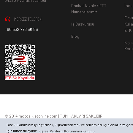
34320 Avcılar/İstanbul
Banka Havale / EFT
İade
Numaralarımız
Elek
MERKEZ TELEFON
İş Başvurusu
Kull
+90 532 778 66 86
ETK
Blog
Kişis
Koru
© 2014 motosikletonline.com | TÜM HAKLARI SAKLIDIR!
Site kullanımınızı iyileştirmek, kişiselleştirmek ve reklamları ilgi alanlarınıza g
için lütfen tıklayınız.
Kişisel Verilerin Korunması Kanunu