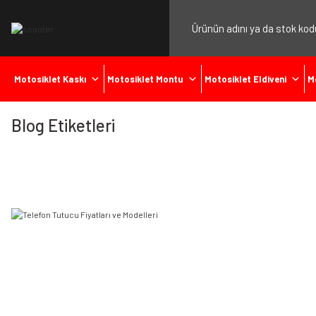
Motosiklet Kaskı
Motosiklet Montu
Motosiklet Eldiveni
M
Blog Etiketleri