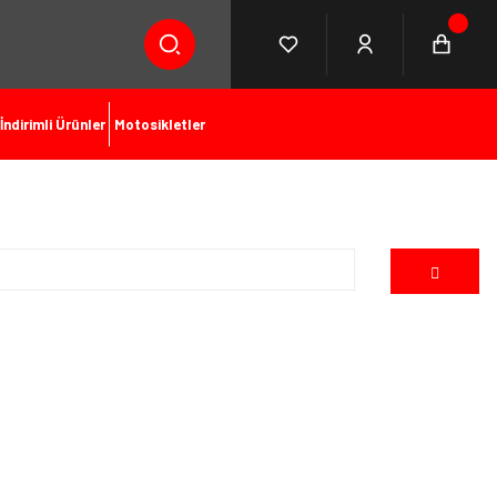
İndirimli Ürünler
Motosikletler