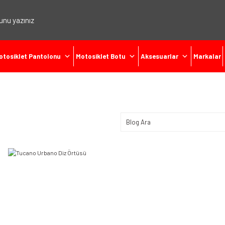
otosiklet Pantolonu
Motosiklet Botu
Aksesuarlar
Markalar