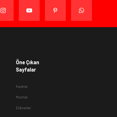
a
Öne Çıkan
Sayfalar
Kasklar
Montlar
Eldivenler