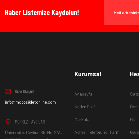
Haber Listemize Kaydolun!
Kurumsal
He
Bize Ulaşın!
Anasayfa
Satı
info@motosikletonline.com
Neden Biz ?
Ödem
Markalar
Gizli
MERKEZ - AVCILAR
Adres, Telefon, Yol Tarifi
Gara
Üniversite, Ceyhun Sk. No:2/A,