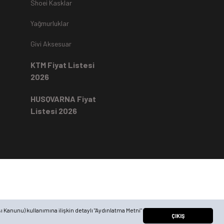
Shoei Kasklar
Yağmurluklar
Givi Aksesuar
KTM Fiyat Listesi
2026
HUSQVARNA Fiyat
Listesi 2026
ı Kanunu) kullanımına ilişkin detaylı "Aydınlatma Metni"
ÇIKIŞ