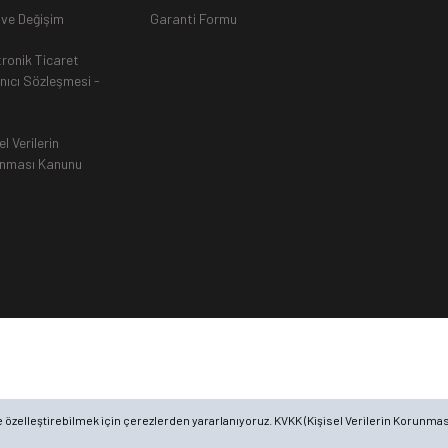
 ve Değişim
Garanti Formu
tronik Ticaret
anıcı Sözleşmesi -
el Verilerin
nması Kanunu
öre özelleştirebilmek için çerezlerden yararlanıyoruz. KVKK (Kişisel Verilerin Korunmas