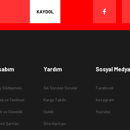
KAYDOL
sabım
Yardım
Sosyal Medy
ş Sözleşmesi
Sık Sorulan Sorular
Facebook
e ve Teslimat
Kargo Takibi
Instagram
lik ve Güvenlik
Üyelik
Youtube
nti Şartları
Site Haritası