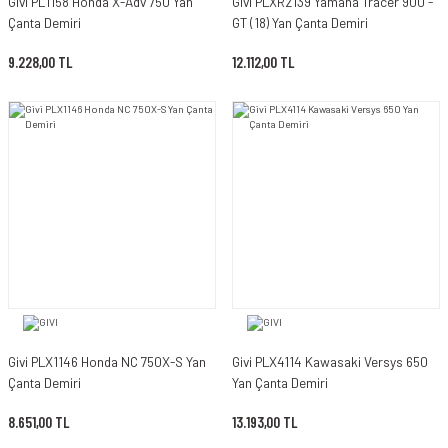
Givi PL1158 Honda X-Adv 750 Yan
Givi PLXR2139 Yamaha Tracer 900 -
Çanta Demiri
GT (18) Yan Çanta Demiri
9.228,00 TL
12.112,00 TL
Givi PLX1146 Honda NC 750X-S Yan
Givi PLX4114 Kawasaki Versys 650
Çanta Demiri
Yan Çanta Demiri
8.651,00 TL
13.193,00 TL