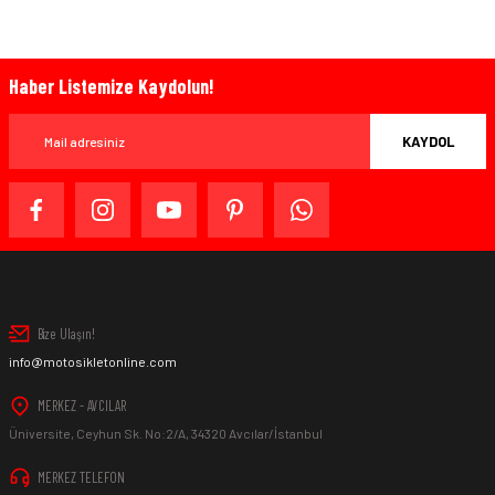
Haber Listemize Kaydolun!
KAYDOL
Bize Ulaşın!
info@motosikletonline.com
MERKEZ - AVCILAR
Üniversite, Ceyhun Sk. No:2/A, 34320 Avcılar/İstanbul
MERKEZ TELEFON