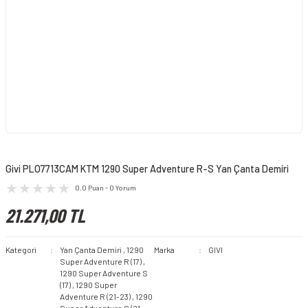
Givi PLO7713CAM KTM 1290 Super Adventure R-S Yan Çanta Demiri
0.0 Puan - 0 Yorum
21.271,00 TL
Kategori
Yan Çanta Demiri
,
1290
Marka
GIVI
Super Adventure R (17)
,
1290 Super Adventure S
(17)
,
1290 Super
Adventure R (21-23)
,
1290