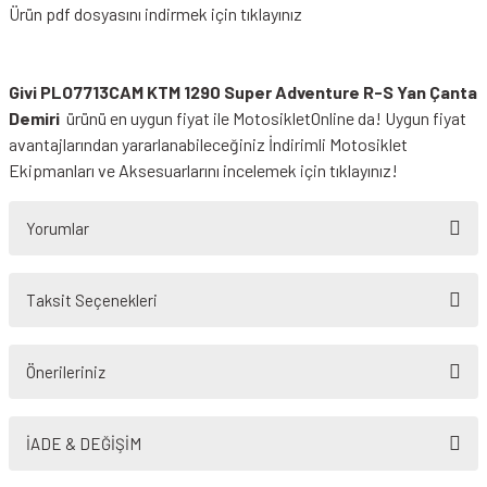
Ürün pdf dosyasını indirmek için tıklayınız
Givi PLO7713CAM KTM 1290 Super Adventure R-S Yan Çanta
Demiri
ürünü en uygun fiyat ile MotosikletOnline da! Uygun fiyat
avantajlarından yararlanabileceğiniz
İndirimli Motosiklet
Ekipmanları
ve Aksesuarlarını incelemek için tıklayınız!
Yorumlar
Taksit Seçenekleri
Bu ürüne ilk yorumu siz yapın!
Önerileriniz
Yorum Yaz
Bu ürünün fiyat bilgisi, resim, ürün açıklamalarında ve diğer konularda
yetersiz gördüğünüz noktaları öneri formunu kullanarak tarafımıza
İADE & DEĞİŞİM
iletebilirsiniz.
Görüş ve önerileriniz için teşekkür ederiz.