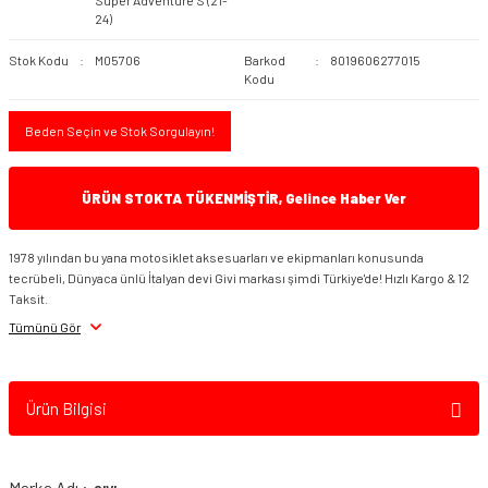
Super Adventure S (21-
24)
Stok Kodu
M05706
Barkod
8019606277015
Kodu
Beden Seçin ve Stok Sorgulayın!
ÜRÜN STOKTA TÜKENMİŞTİR, Gelince Haber Ver
1978 yılından bu yana motosiklet aksesuarları ve ekipmanları konusunda
tecrübeli, Dünyaca ünlü İtalyan devi Givi markası şimdi Türkiye'de! Hızlı Kargo & 12
Taksit.
Tümünü Gör
Ürün Bilgisi
Marka Adı :