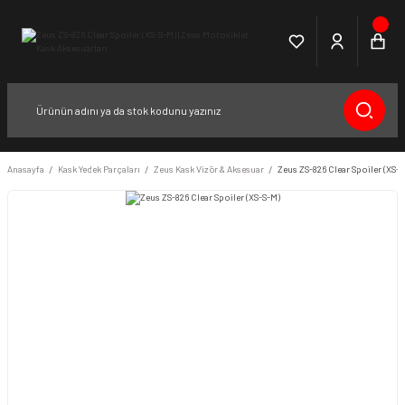
Anasayfa
Kask Yedek Parçaları
Zeus Kask Vizör & Aksesuar
Zeus ZS-826 Clear Spoiler (XS-