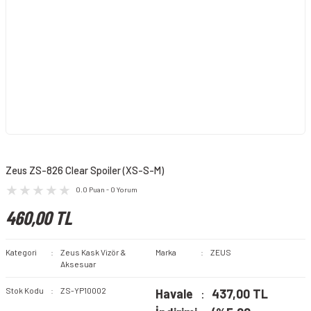
Zeus ZS-826 Clear Spoiler (XS-S-M)
0.0 Puan - 0 Yorum
460,00 TL
Kategori
Zeus Kask Vizör &
Marka
ZEUS
Aksesuar
Stok Kodu
ZS-YP10002
Havale
437,00 TL