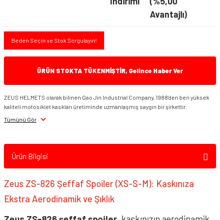
İndirimi
(%5,00
Avantajlı)
Beden Seçin ve Stok Sorgulayın!
ÜRÜN STOKTA TÜKENMİŞTİR, Gelince Haber Ver
ZEUS HELMETS olarak bilinen Gao Jin Industrial Company, 1988'den beri yüksek
kaliteli motosiklet kaskları üretiminde uzmanlaşmış saygın bir şirkettir.
Tümünü Gör
Ürün Bilgisi
Zeus ZS-826 Şeffaf Spoiler (XS-S-M): Kaskınıza
Ekstra Aerodinamik ve Şıklık
Zeus ZS-826 şeffaf spoiler
, kaskınızın aerodinamik