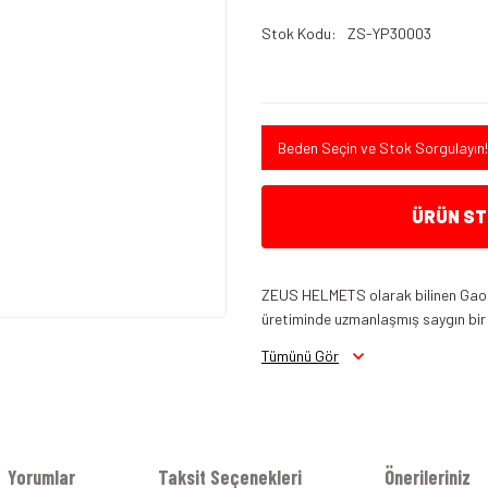
Stok Kodu
ZS-YP30003
Beden Seçin ve Stok Sorgulayın!
ÜRÜN STO
ZEUS HELMETS olarak bilinen Gao Ji
üretiminde uzmanlaşmış saygın bir ş
Tümünü Gör
Yorumlar
Taksit Seçenekleri
Önerileriniz