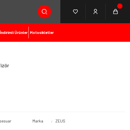
İndirimli Ürünler
Motosikletler
izör
ksesuar
Marka
ZEUS