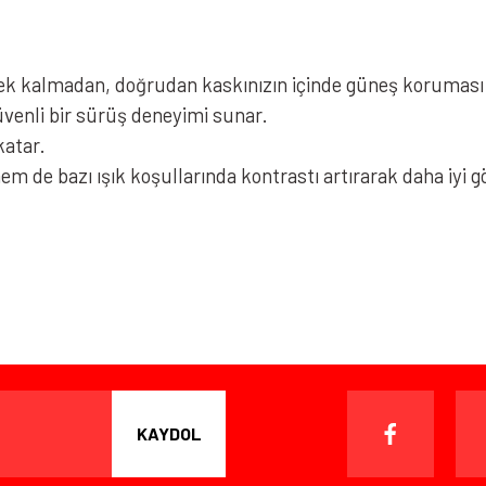
ek kalmadan, doğrudan kaskınızın içinde güneş koruması 
enli bir sürüş deneyimi sunar.
katar.
m de bazı ışık koşullarında kontrastı artırarak daha iyi 
iz gördüğünüz noktaları öneri formunu kullanarak tarafımıza iletebilirsiniz.
Bu ürüne ilk yorumu siz yapın!
Yorum Yaz
ışverişten herhangi bir sebeple memnun kalmadığınızda, ürünü or
 gün içinde, kargo ücreti alıcı müşteriye ait olmak kaydıyla ürünü i
KAYDOL