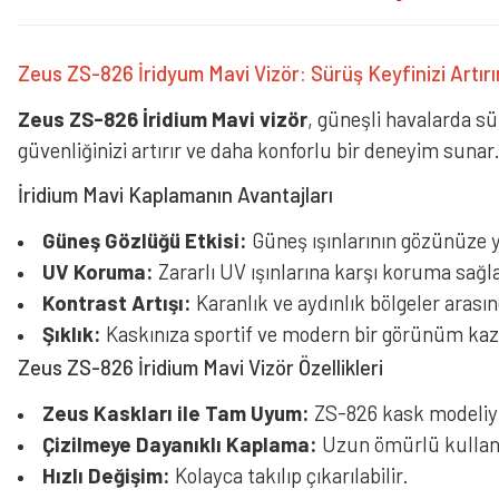
Zeus ZS-826 İridyum Mavi Vizör: Sürüş Keyfinizi Artırı
Zeus ZS-826 İridium Mavi vizör
, güneşli havalarda s
güvenliğinizi artırır ve daha konforlu bir deneyim sunar
İridium Mavi Kaplamanın Avantajları
Güneş Gözlüğü Etkisi:
Güneş ışınlarının gözünüze y
UV Koruma:
Zararlı UV ışınlarına karşı koruma sağla
Kontrast Artışı:
Karanlık ve aydınlık bölgeler arasın
Şıklık:
Kaskınıza sportif ve modern bir görünüm kaza
Zeus ZS-826 İridium Mavi Vizör Özellikleri
Zeus Kaskları ile Tam Uyum:
ZS-826 kask modeliyle
Çizilmeye Dayanıklı Kaplama:
Uzun ömürlü kullan
Hızlı Değişim:
Kolayca takılıp çıkarılabilir.