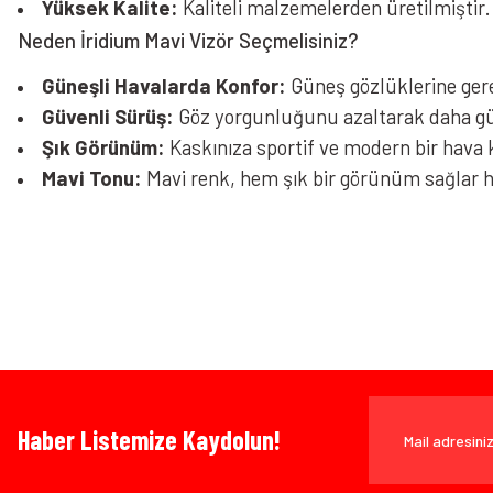
Yüksek Kalite:
Kaliteli malzemelerden üretilmiştir.
Neden İridium Mavi Vizör Seçmelisiniz?
Güneşli Havalarda Konfor:
Güneş gözlüklerine ger
Güvenli Sürüş:
Göz yorgunluğunu azaltarak daha güv
Şık Görünüm:
Kaskınıza sportif ve modern bir hava 
Mavi Tonu:
Mavi renk, hem şık bir görünüm sağlar he
Bu ürünün fiyat bilgisi, resim, ürün açıklamalarında ve diğer konularda yeters
Görüş ve önerileriniz için teşekkür ederiz.
Ürün resmi kalitesiz, bozuk veya görüntülenemiyor.
Bazen işler planlandığı gibi gitmeyebilir…
Ürün açıklamasında eksik bilgiler bulunuyor.
Ürün bilgilerinde hatalar bulunuyor.
Ürün fiyatı diğer sitelerden daha pahalı.
www.MotosikletOnline.com alışveriş sitesinden yaptığınız al
Bu ürüne benzer farklı alternatifler olmalı.
Haber Listemize Kaydolun!
olarak), faturası ile birlikte, satın alma tarihinden itibaren 14