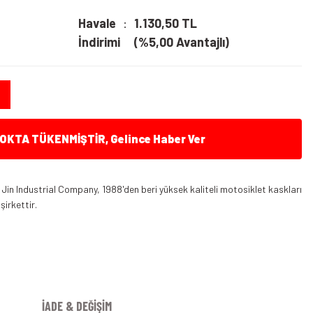
Havale
1.130,50 TL
İndirimi
(%5,00 Avantajlı)
KTA TÜKENMİŞTİR, Gelince Haber Ver
n Industrial Company, 1988'den beri yüksek kaliteli motosiklet kaskları
irkettir.
İADE & DEĞİŞİM