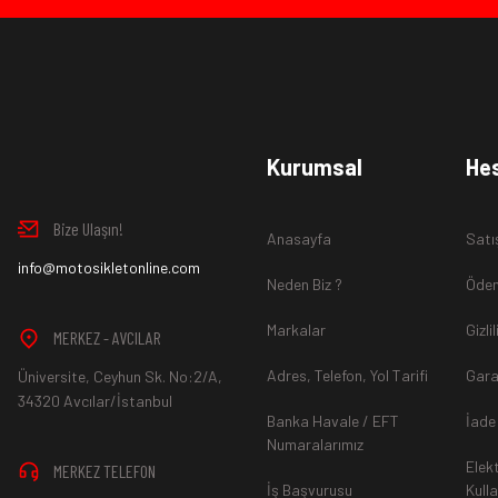
Ürün İadesi Nasıl Sağlanır ?
www.MotosikletOnline.com alışveriş sitesinden almış olduğ
Kurumsal
He
içinde teslim aldığınız şekli ile iade edebilirsiniz.
Bize Ulaşın!
Anasayfa
Satı
Aksi durum söz konusu olduğunda
info@motosikletonline.com
ürün "Yeniden Satışa” 
Neden Biz ?
Ödem
Markalar
Gizli
MERKEZ - AVCILAR
Adres, Telefon, Yol Tarifi
Gara
Üniversite, Ceyhun Sk. No:2/A,
*İade ve Değişim sürecinde ürünlerin
"Gönderici Ödemeli”
ola
34320 Avcılar/İstanbul
Banka Havale / EFT
İade
Numaralarımız
Elek
MERKEZ TELEFON
*
Ürün mağazamıza ulaştıktan sonra gerekli incelemelerin ardınd
İş Başvurusu
Kull