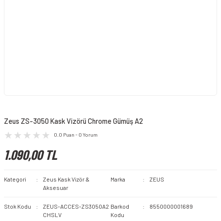
Zeus ZS-3050 Kask Vizörü Chrome Gümüş A2
0.0 Puan - 0 Yorum
1.090,00 TL
Kategori
Zeus Kask Vizör &
Marka
ZEUS
Aksesuar
Stok Kodu
ZEUS-ACCES-ZS3050A2
Barkod
8550000001689
CHSLV
Kodu