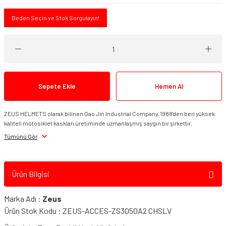
Beden Seçin ve Stok Sorgulayın!
Sepete Ekle
Hemen Al
ZEUS HELMETS olarak bilinen Gao Jin Industrial Company, 1988'den beri yüksek
kaliteli motosiklet kaskları üretiminde uzmanlaşmış saygın bir şirkettir.
Tümünü Gör
Ürün Bilgisi
Marka Adı :
Zeus
Ürün Stok Kodu : ZEUS-ACCES-ZS3050A2 CHSLV