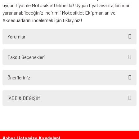
uygun fiyat ile MotosikletOnline da! Uygun fiyat avantajlarından
yararlanabileceğiniz
İndirimli Motosiklet Ekipmanları
ve
Aksesuarlarını incelemek için tıklayınız!
Yorumlar
Taksit Seçenekleri
Bu ürüne ilk yorumu siz yapın!
Önerileriniz
Yorum Yaz
Bu ürünün fiyat bilgisi, resim, ürün açıklamalarında ve diğer konularda
yetersiz gördüğünüz noktaları öneri formunu kullanarak tarafımıza
İADE & DEĞİŞİM
iletebilirsiniz.
Görüş ve önerileriniz için teşekkür ederiz.
Ürün resmi kalitesiz, bozuk veya görüntülenemiyor.
Ürün açıklamasında eksik bilgiler bulunuyor.
Haber Listemize Kaydolun!