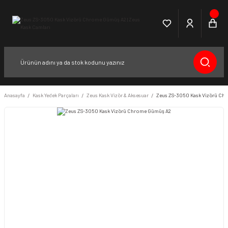
Anasayfa
Kask Yedek Parçaları
Zeus Kask Vizör & Aksesuar
Zeus ZS-3050 Kask Vizörü Ch