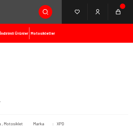
İndirimli Ürünler
Motosikletler
u
,
Motosiklet
Marka
XPD