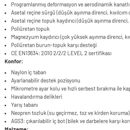
Programlanmış deformasyon ve aerodinamik kanatlı 
Asetal reçine sürgü (düşük aşınma direnci, kıvılcım
Asetal reçine topuk kaydırıcı (düşük aşınma direnci, k
Poliüretan topuk
Magnezyum kaydırıcı (çok yüksek aşınma direnci, kıvı
Poliüretan burun-topuk karşı desteği
CE EN13634: 2010 2/2/2 LEVEL 2 sertifikası
Konfor:
Naylon iç taban
Ayarlanabilir destek pozisyonu
Mikrometre ayar kolu ve hızlı serbest bırakma ile k
Havalandırma delikleri
Yarış tabanı
Neopren tozluk (su geçirmez, toz ve kirden koruma)
AGS3: çıkarılabilir iç bot (bilek ve darbelere karşı k
Malzeme: