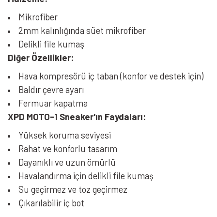
Mikrofiber
2mm kalınlığında süet mikrofiber
Delikli file kumaş
Diğer Özellikler:
Hava kompresörü iç taban (konfor ve destek için)
Baldır çevre ayarı
Fermuar kapatma
XPD
MOTO-1 Sneaker'ın Faydaları:
Yüksek koruma seviyesi
Rahat ve konforlu tasarım
Dayanıklı ve uzun ömürlü
Havalandırma için delikli file kumaş
Su geçirmez ve toz geçirmez
Çıkarılabilir iç bot