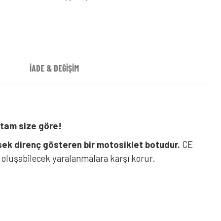
t Kırmızı
İADE & DEĞİŞİM
tam size göre!
sek direnç gösteren bir motosiklet botudur.
CE
da oluşabilecek yaralanmalara karşı korur.