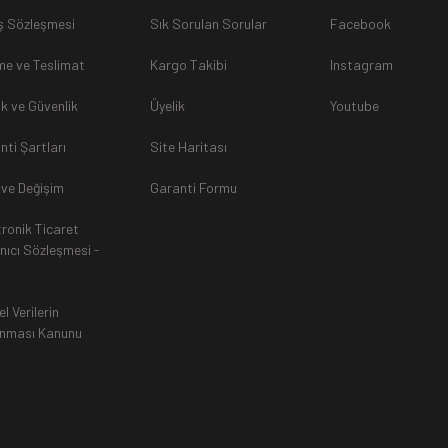
ş Sözleşmesi
Sık Sorulan Sorular
Facebook
sunulamayacağından dolayı
, iade talebiniz kabul edilmeyecekti
e ve Teslimat
Kargo Takibi
Instagram
lik ve Güvenlik
Üyelik
Youtube
nti Şartları
Site Haritası
rak tarafımıza ulaştırılması zorunludur. Aksi halde gönderilerini
 ve Değişim
Garanti Formu
tronik Ticaret
an, siparişiniz Havale ile yapıldıysa aynı Hesaba (IBAN), Kredi 
anıcı Sözleşmesi -
ında ürün bedeli iade edilmektedir. Kredi Kartına yapılan iadele
ttir.
el Verilerin
nması Kanunu