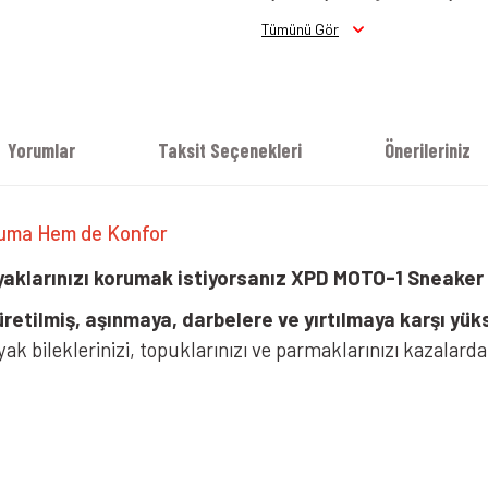
Tümünü Gör
Xpd Moto Pro Sneakers Bot Antrasi
Yorumlar
Taksit Seçenekleri
Önerileriniz
ruma Hem de Konfor
aklarınızı korumak istiyorsanız
XPD
MOTO-1 Sneaker 
retilmiş, aşınmaya, darbelere ve yırtılmaya karşı yük
ayak bileklerinizi, topuklarınızı ve parmaklarınızı kazalar