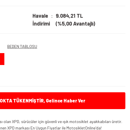
Havale
9.084,21 TL
İndirimi
(%5,00 Avantajlı)
BEDEN TABLOSU
KTA TÜKENMİŞTİR, Gelince Haber Ver
olan XPD, sürücüler için güvenli ve ışık motosiklet ayakkabıları üretir.
Xpd Moto 1 Sneakers
inen XPD markası En Uygun Fiyatlar ile MotosikletOnline'da!