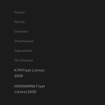
r.
Kasklar
Montlar
Eldivenler
z
teslim alınmamaktadır.
Shoei Kasklar
Yağmurluklar
Kartı ile yapıldıysa aynı karta iade edilir.
Ücret iadeleri
ilgili
Givi Aksesuar
rde, ekstrenize (+) Taksit yansıtma ve buna benzer tüm
KTM Fiyat Listesi
2026
HUSQVARNA Fiyat
Listesi 2026