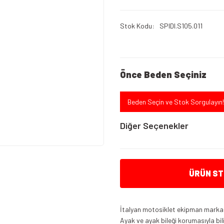
Stok Kodu
SPIDI.S105.011
Önce Beden Seçiniz
Beden Seçin ve Stok Sorgulayın!
Diğer Seçenekler
ÜRÜN STO
İtalyan motosiklet ekipman markası 
Ayak ve ayak bileği korumasıyla bil