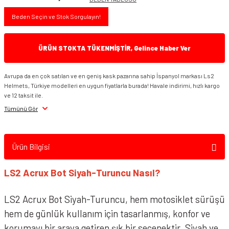
Beden Seçin ve Stok Sorgulayın!
ÜRÜN STOKTA TÜKENMİŞTİR, Gelince Haber Ver
Avrupa da en çok satılan ve en geniş kask pazarına sahip İspanyol markası Ls2
Helmets, Türkiye modelleri en uygun fiyatlarla burada! Havale indirimi, hızlı kargo
ve 12 taksit ile.
Tümünü Gör
Ürün Bilgisi
LS2 Acrux Bot Siyah-Turuncu Nasıl?
LS2 Acrux Bot Siyah-Turuncu, hem motosiklet sürüşü
hem de günlük kullanım için tasarlanmış, konfor ve
korumayı bir araya getiren şık bir seçenektir. Siyah ve