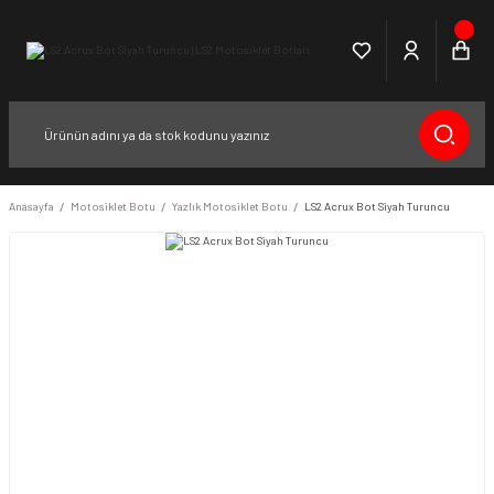
Anasayfa
Motosiklet Botu
Yazlık Motosiklet Botu
LS2 Acrux Bot Siyah Turuncu