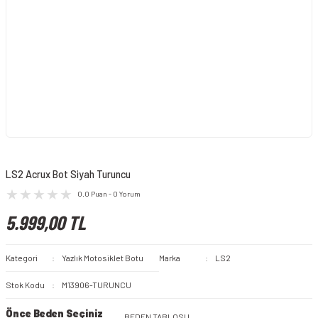
LS2 Acrux Bot Siyah Turuncu
0.0 Puan - 0 Yorum
5.999,00 TL
Kategori
Yazlık Motosiklet Botu
Marka
LS2
Stok Kodu
M13906-TURUNCU
Önce Beden Seçiniz
BEDEN TABLOSU