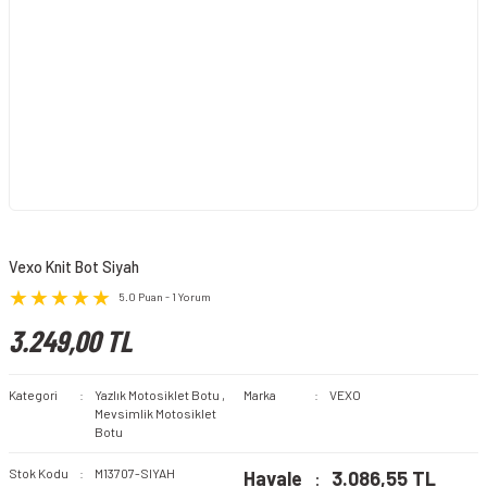
Vexo Knit Bot Siyah
5.0 Puan - 1 Yorum
3.249,00 TL
Kategori
Yazlık Motosiklet Botu
,
Marka
VEXO
Mevsimlik Motosiklet
Botu
Stok Kodu
M13707-SIYAH
Havale
3.086,55 TL