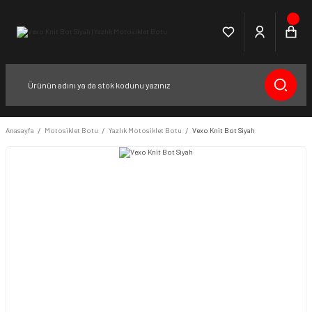
Anasayfa
Motosiklet Botu
Yazlık Motosiklet Botu
Vexo Knit Bot Siyah