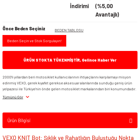
İndirimi
(%5,00
Avantajlı)
Önce Beden Seçiniz
BEDEN TABLOSU
Beden Seçin ve Stok Sorgulayın!
ÜRÜN STOKTA TÜKENMİŞTİR, Gelince Haber Ver
2000'li yıllardan beri motosiklet kullanıcılarının ihtiyaçlarını karşılamayı misyon
edinmiş VEXO, gerek kıyafet gerekse aksesuar alanlarında sunduğu geniş ürün
yelpazesi ile Türkiye'nin önde gelen motosiklet markalarından biri konumundadır.
Tümünü Gör
Ürün Bilgisi
VEXO KNIT Bot: Şıklık ve Rahatlığın Buluştuğu Nokta