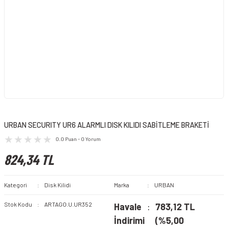
URBAN SECURITY UR6 ALARMLI DISK KILIDI SABİTLEME BRAKETİ
0.0 Puan - 0 Yorum
824,34 TL
Kategori
Disk Kilidi
Marka
URBAN
Stok Kodu
ARTAGO.U.UR352
Havale
783,12 TL
İndirimi
(%5,00