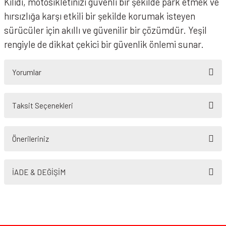
Kilidi, motosikletinizi güvenli bir şekilde park etmek ve
hırsızlığa karşı etkili bir şekilde korumak isteyen
sürücüler için akıllı ve güvenilir bir çözümdür. Yeşil
rengiyle de dikkat çekici bir güvenlik önlemi sunar.
Yorumlar
Taksit Seçenekleri
Bu ürüne ilk yorumu siz yapın!
Önerileriniz
Yorum Yaz
Bu ürünün fiyat bilgisi, resim, ürün açıklamalarında ve diğer konularda
yetersiz gördüğünüz noktaları öneri formunu kullanarak tarafımıza
İADE & DEĞİŞİM
iletebilirsiniz.
Görüş ve önerileriniz için teşekkür ederiz.
Ürün resmi kalitesiz, bozuk veya görüntülenemiyor.