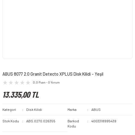
ABUS 8077 2.0 Granit Detecto XPLUS Disk Kilidi - Yeşil
0.0 Puan - 0 Yorum
13.335,00 TL
Kategori
Disk Kilidi
Marka
ABUS
Stok Kodu
ABS.0270.026355
Barkod
4003318995439
Kodu