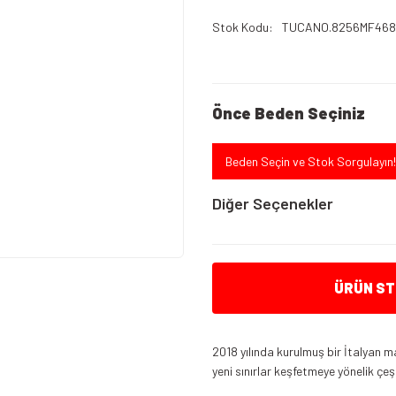
Stok Kodu
TUCANO.8256MF468
Önce Beden Seçiniz
Beden Seçin ve Stok Sorgulayın!
Diğer Seçenekler
ÜRÜN STO
2018 yılında kurulmuş bir İtalyan ma
yeni sınırlar keşfetmeye yönelik çe