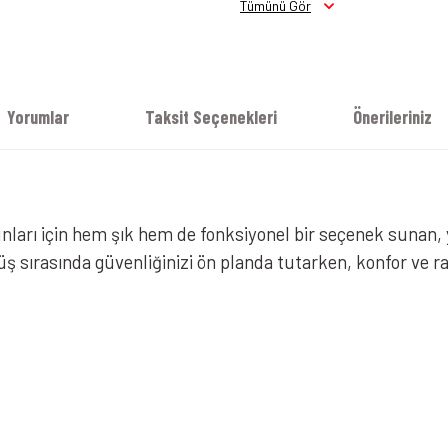
Tümünü Gör
Tucano Urbano Zeno Jean Pantolo
Yorumlar
Taksit Seçenekleri
Önerileriniz
nları için hem şık hem de fonksiyonel bir seçenek sunan,
rüş sırasında güvenliğinizi ön planda tutarken, konfor ve 