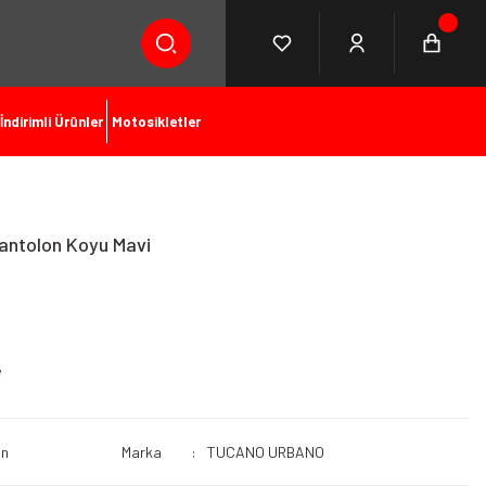
İndirimli Ürünler
Motosikletler
antolon Koyu Mavi
on
Marka
TUCANO URBANO