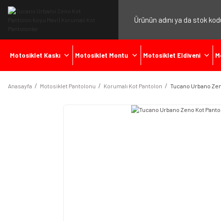
Motosiklet Kaskı
Motosiklet Montu
Motosiklet Eldiveni
M
Anasayfa
Motosiklet Pantolonu
Korumalı Kot Pantolon
Tucano Urbano Zen