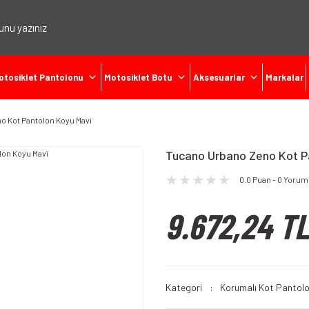
otosiklet Pantolonu
Motosiklet Botu
Aksesuarlar
Markalar
o Kot Pantolon Koyu Mavi
Tucano Urbano Zeno Kot P
0.0 Puan - 0 Yorum
9.672,24 TL
Kategori
Korumalı Kot Pantol