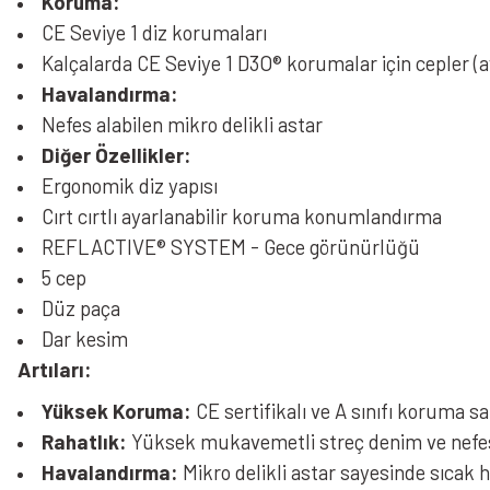
Koruma:
CE Seviye 1 diz korumaları
Kalçalarda CE Seviye 1 D3O® korumalar için cepler (ayr
Havalandırma:
Nefes alabilen mikro delikli astar
Diğer Özellikler:
Ergonomik diz yapısı
Cırt cırtlı ayarlanabilir koruma konumlandırma
REFLACTIVE® SYSTEM - Gece görünürlüğü
5 cep
Düz paça
Dar kesim
Artıları:
Yüksek Koruma:
CE sertifikalı ve A sınıfı koruma
Rahatlık:
Yüksek mukavemetli streç denim ve nefes 
Havalandırma:
Mikro delikli astar sayesinde sıcak h