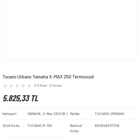
Tucano Urbano Yamaha X-MAX 250 Termoscud
0.0 Puan - 0 Yorum
5.825,33 TL
Kategori
YAMAHA
,
X-Max 250 (18-)
Marka
TUCANO URBANO
Stok Kodu
TUCANO.R-190
Barkod
8026492117318
Kodu