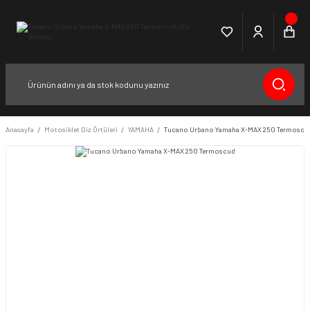
Anasayfa
Motosiklet Diz Örtüleri
YAMAHA
Tucano Urbano Yamaha X-MAX 250 Termoscu