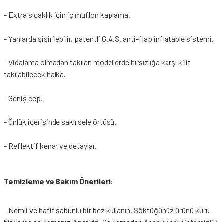
- Extra sıcaklık için iç muflon kaplama.
- Yanlarda şişirilebilir, patentli G.A.S. anti-flap inflatable sistemi.
- Vidalama olmadan takılan modellerde hırsızlığa karşı kilit
takılabilecek halka.
- Geniş cep.
- Önlük içerisinde saklı sele örtüsü.
- Reflektif kenar ve detaylar.
Temizleme ve Bakım Önerileri:
- Nemli ve hafif sabunlu bir bez kullanın. Söktüğünüz ürünü kuru
bir yerde saklamanızı öneririz. Saklamadan önce genel bir temizlik