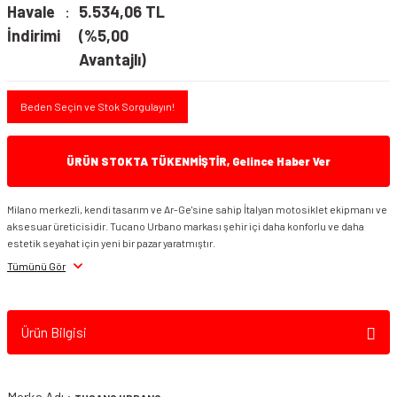
Havale
5.534,06 TL
İndirimi
(%5,00
Avantajlı)
Beden Seçin ve Stok Sorgulayın!
ÜRÜN STOKTA TÜKENMİŞTİR, Gelince Haber Ver
Milano merkezli, kendi tasarım ve Ar-Ge'sine sahip İtalyan motosiklet ekipmanı ve
aksesuar üreticisidir. Tucano Urbano markası şehir içi daha konforlu ve daha
estetik seyahat için yeni bir pazar yaratmıştır.
Tümünü Gör
Ürün Bilgisi
Marka Adı :