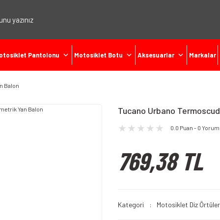
otosiklet Pantolonu
Motosiklet Botu
Aksesuarlar
Markalar
n Balon
Tucano Urbano Termoscud 
0.0 Puan - 0 Yorum
769,38 TL
Kategori
Motosiklet Diz Örtüler