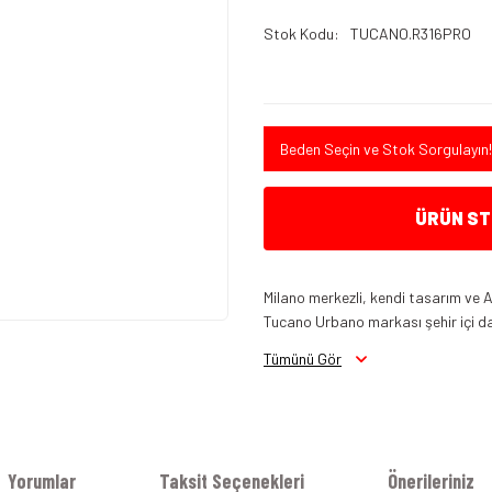
Stok Kodu
TUCANO.R316PRO
Beden Seçin ve Stok Sorgulayın!
ÜRÜN STO
Milano merkezli, kendi tasarım ve A
Tucano Urbano markası şehir içi da
Tümünü Gör
Yorumlar
Taksit Seçenekleri
Önerileriniz