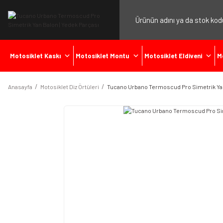
Motosiklet Kaskı
Motosiklet Montu
Motosiklet Eldiveni
M
Anasayfa
Motosiklet Diz Örtüleri
Tucano Urbano Termoscud Pro Simetrik Ya