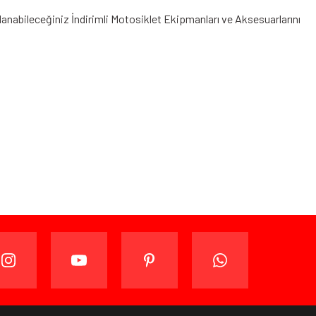
rlanabileceğiniz
İndirimli Motosiklet Ekipmanları
ve Aksesuarlarını
ijinal ambalajında (paketi açılmamış ve kullanılmamış
ade edebilir veya değiştirebilirsiniz.