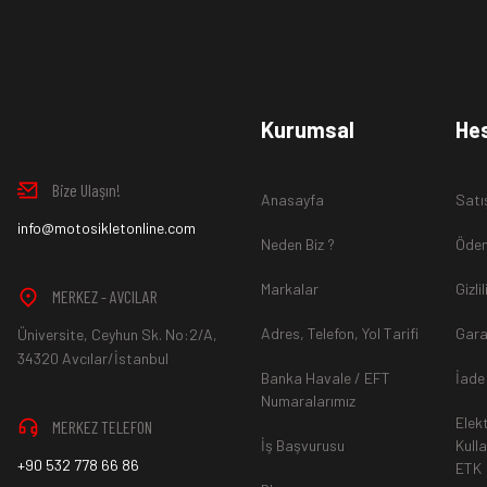
Ürün İadesi Nasıl Sağlanır ?
www.MotosikletOnline.com alışveriş sitesinden almış olduğ
Kurumsal
He
içinde teslim aldığınız şekli ile iade edebilirsiniz.
Bize Ulaşın!
Anasayfa
Satı
Aksi durum söz konusu olduğunda
info@motosikletonline.com
ürün "Yeniden Satışa” 
Neden Biz ?
Ödem
Markalar
Gizli
MERKEZ - AVCILAR
Adres, Telefon, Yol Tarifi
Gara
Üniversite, Ceyhun Sk. No:2/A,
*İade ve Değişim sürecinde ürünlerin
"Gönderici Ödemeli”
ola
34320 Avcılar/İstanbul
Banka Havale / EFT
İade
Numaralarımız
Elek
MERKEZ TELEFON
*
Ürün mağazamıza ulaştıktan sonra gerekli incelemelerin ardınd
İş Başvurusu
Kull
+90 532 778 66 86
ETK
hesaba ya da Kredi Kartına "Beş (5) ile On (10) iş günü” aras