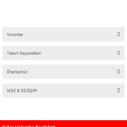
Yorumlar
Taksit Seçenekleri
Bu ürüne ilk yorumu siz yapın!
Önerileriniz
Yorum Yaz
Bu ürünün fiyat bilgisi, resim, ürün açıklamalarında ve diğer konularda
yetersiz gördüğünüz noktaları öneri formunu kullanarak tarafımıza
İADE & DEĞİŞİM
iletebilirsiniz.
Görüş ve önerileriniz için teşekkür ederiz.
Ürün resmi kalitesiz, bozuk veya görüntülenemiyor.
Ürün açıklamasında eksik bilgiler bulunuyor.