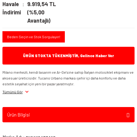
Havale
9.919,54 TL
İndirimi
(%5,00
Avantajlı)
Beden Seçin ve Stok Sorgulayın!
ÜRÜN STOKTA TÜKENMİŞTİR, Gelince Haber Ver
Milano merkezli, kendi tasarım ve Ar-Ge'sine sahip İtalyan motosiklet ekipmanı ve
aksesuar üreticisidir. Tucano Urbano markası şehir içi daha konforlu ve daha
estetik seyahat için yeni bir pazar yaratmıştır.
Tümünü Gör
Ürün Bilgisi
Marka Adı :