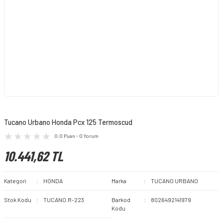
Tucano Urbano Honda Pcx 125 Termoscud
0.0 Puan - 0 Yorum
10.441,62 TL
Kategori
HONDA
Marka
TUCANO URBANO
Stok Kodu
TUCANO.R-223
Barkod
8026492141979
Kodu