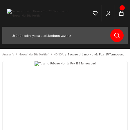
Anasayfa
Motosiklet Diz Örtüleri
HONDA
Tucano Urbano Honda Pcx 125 Termoscud