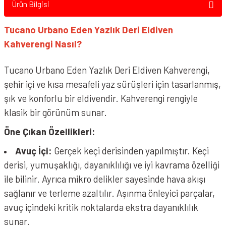
Ürün Bilgisi
Smk Kask Vizör &
Aksesuarı
Tucano Urbano Eden Yazlık Deri Eldiven
Kahverengi Nasıl?
Spyder Kask Vizör &
Aksesuar
Tucano Urbano Eden Yazlık Deri Eldiven Kahverengi,
şehir içi ve kısa mesafeli yaz sürüşleri için tasarlanmış,
Suomy Vizör &
Aksesuarları
şık ve konforlu bir eldivendir. Kahverengi rengiyle
klasik bir görünüm sunar.
VEXO Vizör & Aksesuarı
Öne Çıkan Özellikleri:
Zeus Kask Vizör &
Avuç İçi:
Gerçek keçi derisinden yapılmıştır. Keçi
Aksesuar
derisi, yumuşaklığı, dayanıklılığı ve iyi kavrama özelliği
ile bilinir. Ayrıca mikro delikler sayesinde hava akışı
sağlanır ve terleme azaltılır. Aşınma önleyici parçalar,
avuç içindeki kritik noktalarda ekstra dayanıklılık
sunar.