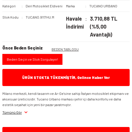
Kategori
Deri Motosiklet Eldiveni
Marka
TUCANO URBANO
NEXX Kasklar
Bacak Çantası
Nexx Vizör & Aksesuarı
Tucano Urbano Mont
Stok Kodu
TUCANO.9117HU.M
Havale
3.710,88 TL
Koleksiyonu
İndirimi
(%5,00
NOLAN Kasklar
Bel & Kol Çantası
Nitro Kask Vizör &
Aksesuarları
Avantajlı)
Venom Mont Koleksiyonu
Bilek Çantası
NukroHelmet
Nox Kask Vizör &
Önce Beden Seçiniz
VEXO Montlar
BEDEN TABLOSU
Aksesuarları
Çanta Aksesuarları &
Schuberth Kasklar
Beden Seçin ve Stok Sorgulayın!
Yedek Parça
Premier Vizör &
Shoei Kasklar
Aksesuarları
Gidon Çantası
ÜRÜN STOKTA TÜKENMİŞTİR, Gelince Haber Ver
SUOMY Kasklar
Schuberth Vizör &
Kargo ve Kurye Çantaları
Aksesuarları
Milano merkezli, kendi tasarım ve Ar-Ge'sine sahip İtalyan motosiklet ekipmanı ve
aksesuar üreticisidir. Tucano Urbano markası şehir içi daha konforlu ve daha
ZEUS Kasklar
Koruma Demiri Çantaları
Shark Kask Vizör ve
estetik seyahat için yeni bir pazar yaratmıştır.
Aksesuarı
Tümünü Gör
Seyahat Çantası
Shoei Kask Vizörleri ve
Aksesuarları