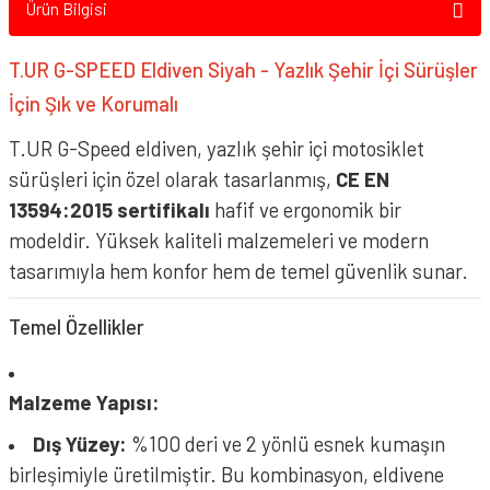
Ürün Bilgisi
Smk Kask Vizör &
Aksesuarı
T.UR G-SPEED Eldiven Siyah - Yazlık Şehir İçi Sürüşler
İçin Şık ve Korumalı
Spyder Kask Vizör &
Aksesuar
T.UR G-Speed eldiven, yazlık şehir içi motosiklet
sürüşleri için özel olarak tasarlanmış,
CE EN
Suomy Vizör &
Aksesuarları
13594:2015 sertifikalı
hafif ve ergonomik bir
modeldir. Yüksek kaliteli malzemeleri ve modern
VEXO Vizör & Aksesuarı
tasarımıyla hem konfor hem de temel güvenlik sunar.
Zeus Kask Vizör &
Temel Özellikler
Aksesuar
Malzeme Yapısı:
Dış Yüzey:
%100 deri ve 2 yönlü esnek kumaşın
birleşimiyle üretilmiştir. Bu kombinasyon, eldivene