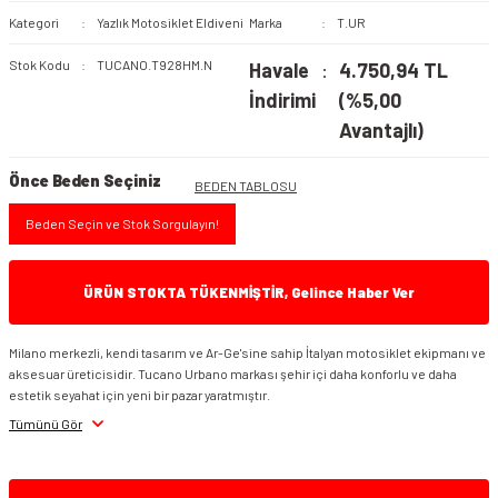
Kategori
Yazlık Motosiklet Eldiveni
Marka
T.UR
NEXX Kasklar
Bacak Çantası
Nexx Vizör & Aksesuarı
Tucano Urbano Mont
Stok Kodu
TUCANO.T928HM.N
Havale
4.750,94 TL
Koleksiyonu
İndirimi
(%5,00
NOLAN Kasklar
Bel & Kol Çantası
Nitro Kask Vizör &
Aksesuarları
Avantajlı)
Venom Mont Koleksiyonu
Bilek Çantası
NukroHelmet
Nox Kask Vizör &
Önce Beden Seçiniz
VEXO Montlar
BEDEN TABLOSU
Aksesuarları
Çanta Aksesuarları &
Schuberth Kasklar
Beden Seçin ve Stok Sorgulayın!
Yedek Parça
Premier Vizör &
Shoei Kasklar
Aksesuarları
Gidon Çantası
ÜRÜN STOKTA TÜKENMİŞTİR, Gelince Haber Ver
SUOMY Kasklar
Schuberth Vizör &
Kargo ve Kurye Çantaları
Aksesuarları
Milano merkezli, kendi tasarım ve Ar-Ge'sine sahip İtalyan motosiklet ekipmanı ve
aksesuar üreticisidir. Tucano Urbano markası şehir içi daha konforlu ve daha
ZEUS Kasklar
Koruma Demiri Çantaları
Shark Kask Vizör ve
estetik seyahat için yeni bir pazar yaratmıştır.
Aksesuarı
Tümünü Gör
Seyahat Çantası
Shoei Kask Vizörleri ve
Aksesuarları