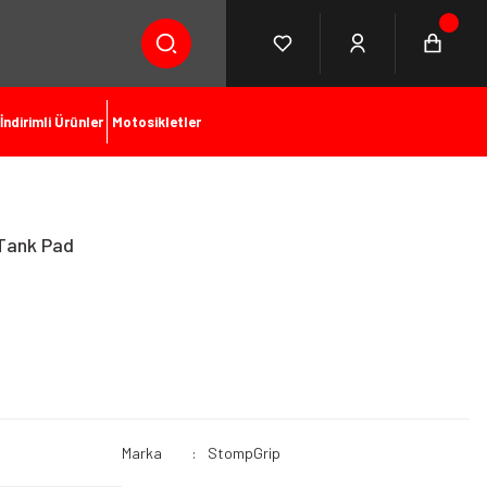
İndirimli Ürünler
Motosikletler
Tank Pad
Marka
StompGrip