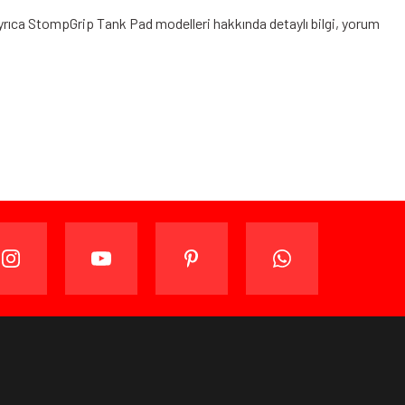
ayrıca StompGrip Tank Pad modelleri hakkında detaylı bilgi, yorum
ijinal ambalajında (paketi açılmamış ve kullanılmamış
ade edebilir veya değiştirebilirsiniz.