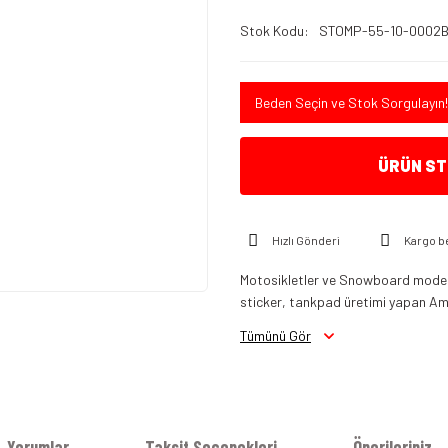
Stok Kodu
STOMP-55-10-0002
Beden Seçin ve Stok Sorgulayın!
ÜRÜN STO
Hızlı Gönderi
Kargo b
Motosikletler ve Snowboard modelle
sticker, tankpad üretimi yapan Am
Tümünü Gör
Yorumlar
Taksit Seçenekleri
Önerileriniz