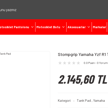
otosiklet Pantolonu
Motosiklet Botu
Aksesuarlar
Markalar
Stompgrip Yamaha Yzf R1 
0.0 Puan - 0 Yorum
2.145,60 TL
Kategori
Tank Pad
,
Yamaha