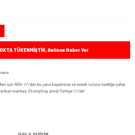
B
KTA TÜKENMİŞTİR, Gelince Haber Ver
edava
ri için 1994 \\\'den bu yana kaydırmaz ve esnek tutucu özelliğe sahip
erikan markası StompGrip şimdi Türkiye \\\'de!
İADE & DEĞİŞİM