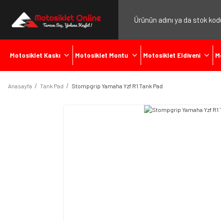
Motosiklet Kaskı
Motosiklet Montu
Motosiklet Eldiveni
M
Anasayfa
Tank Pad
Stompgrip Yamaha Yzf R1 Tank Pad