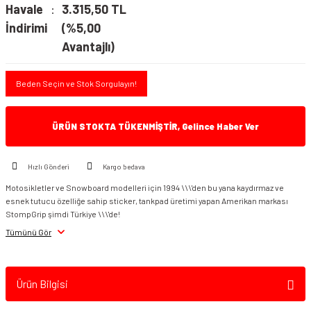
Havale
3.315,50 TL
İndirimi
(%5,00
Avantajlı)
Beden Seçin ve Stok Sorgulayın!
ÜRÜN STOKTA TÜKENMİŞTİR, Gelince Haber Ver
Hızlı Gönderi
Kargo bedava
Motosikletler ve Snowboard modelleri için 1994 \\\'den bu yana kaydırmaz ve
esnek tutucu özelliğe sahip sticker, tankpad üretimi yapan Amerikan markası
StompGrip şimdi Türkiye \\\'de!
Tümünü Gör
Ürün Bilgisi