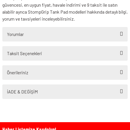
güvencesi, en uygun fiyat, havale indirimi ve 9 taksit ile satın
alabilir ayrıca StompGrip Tank Pad modelleri hakkında detaylı bilgi,
yorum ve tavsiyeleri inceleyebilirsiniz.
Yorumlar
Taksit Seçenekleri
Bu ürüne ilk yorumu siz yapın!
Önerileriniz
Yorum Yaz
Bu ürünün fiyat bilgisi, resim, ürün açıklamalarında ve diğer konularda
yetersiz gördüğünüz noktaları öneri formunu kullanarak tarafımıza
İADE & DEĞİŞİM
iletebilirsiniz.
Görüş ve önerileriniz için teşekkür ederiz.
Ürün resmi kalitesiz, bozuk veya görüntülenemiyor.
Ürün açıklamasında eksik bilgiler bulunuyor.
Haber Listemize Kaydolun!