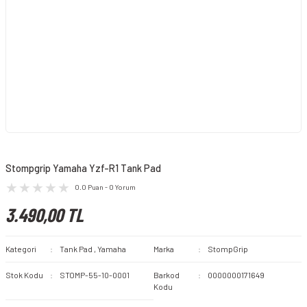
Stompgrip Yamaha Yzf-R1 Tank Pad
0.0 Puan - 0 Yorum
3.490,00 TL
Kategori
Tank Pad
,
Yamaha
Marka
StompGrip
Stok Kodu
STOMP-55-10-0001
Barkod
0000000171649
Kodu