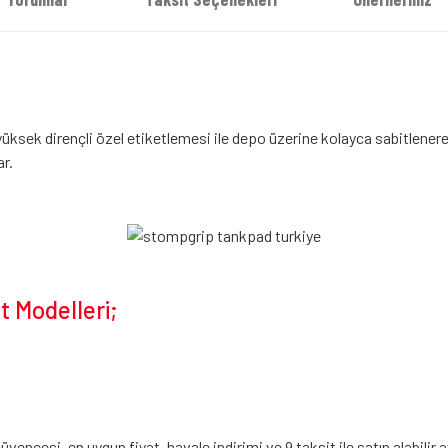
yüksek dirençli özel etiketlemesi ile depo üzerine kolayca sabitlener
r.
 Modelleri;
cesi, en uygun fiyat, havale indirimi ve 9 taksit ile satın alabilir 