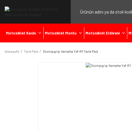
Motosiklet Kaskı
Motosiklet Montu
Motosiklet Eldiveni
M
Anasayfa
Tank Pad
Stompgrip Yamaha Yzf-R1 Tank Pad