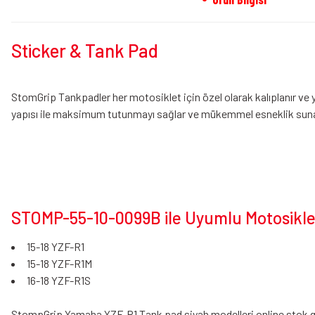
Sticker & Tank Pad
StomGrip Tankpadler her motosiklet için özel olarak kalıplanır ve 
yapısı ile maksimum tutunmayı sağlar ve mükemmel esneklik suna
STOMP-55-10-0099B ile Uyumlu Motosiklet
15-18 YZF-R1
15-18 YZF-R1M
16-18 YZF-R1S
StompGrip Yamaha YZF-R1 Tank pad siyah modelleri online stok güven