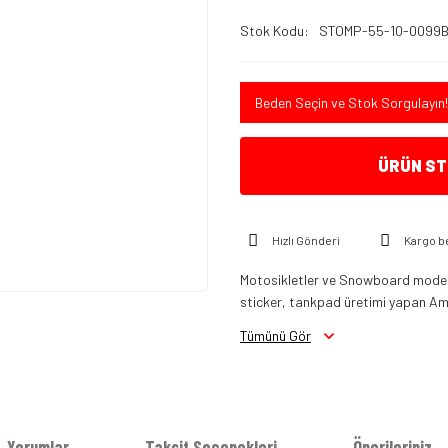
Stok Kodu
STOMP-55-10-0099
Beden Seçin ve Stok Sorgulayın!
ÜRÜN STO
Hızlı Gönderi
Kargo b
Motosikletler ve Snowboard modelle
sticker, tankpad üretimi yapan Am
Tümünü Gör
Yorumlar
Taksit Seçenekleri
Önerileriniz