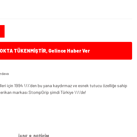
B
KTA TÜKENMİŞTİR, Gelince Haber Ver
edava
ri için 1994 \\\'den bu yana kaydırmaz ve esnek tutucu özelliğe sahip
erikan markası StompGrip şimdi Türkiye \\\'de!
İADE & DEĞİŞİM