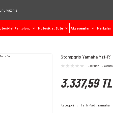
otosiklet Pantolonu
Motosiklet Botu
Aksesuarlar
Markalar
Stompgrip Yamaha Yzf-R1
0.0 Puan - 0 Yorum
3.337,59 TL
Kategori
Tank Pad
,
Yamaha