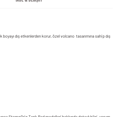
ek boyayı dış etkenlerden korur, özel volcano tasarımına sahip dış
ayrıca StompGrip Tank Pad modelleri hakkında detaylı bilgi, yorum