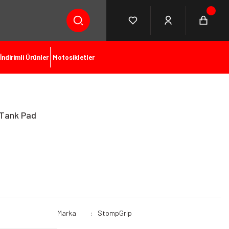
İndirimli Ürünler
Motosikletler
 Tank Pad
Marka
StompGrip