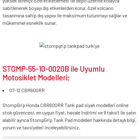
yüksek dirençli özel etiketlemesi ile depo üzerine kolayca
sabitlenerek boyayı dış etkenlerden korur, özel volcano
tasarımına sahip dış yapısı ile maksimum tutunmayı sağlar ve
mükemmel esneklik sunar.
STOMP-55-10-0020B ile Uyumlu
Motosiklet Modelleri;
07-12 CBR600RR
StompGrip Honda CBR600RR Tank pad siyah modelleri online
stok güvencesi, en uygun fiyat, havale indirimi ve 9 taksit ile satın
alabilir ayrıca StompGrip Tank Pad modelleri hakkında detaylı bilgi,
yorum ve tavsiyeleri inceleyebilirsiniz.