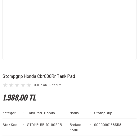
Stompgrip Honda Cbr600Rr Tank Pad
0.0 Puan - 0 Yorum
1.988,00 TL
Kategori
Tank Pad
,
Honda
Marka
StompGrip
Stok Kodu
STOMP-55-10-0020B
Barkod
0000000158558
Kodu