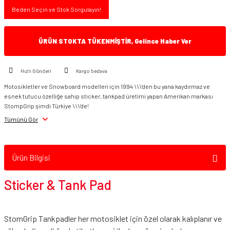
Beden Seçin ve Stok Sorgulayın!
ÜRÜN STOKTA TÜKENMİŞTİR, Gelince Haber Ver
Hızlı Gönderi
Kargo bedava
Motosikletler ve Snowboard modelleri için 1994 \\\'den bu yana kaydırmaz ve
esnek tutucu özelliğe sahip sticker, tankpad üretimi yapan Amerikan markası
StompGrip şimdi Türkiye \\\'de!
Tümünü Gör
Ürün Bilgisi
Sticker & Tank Pad
StomGrip Tankpadler her motosiklet için özel olarak kalıplanır ve