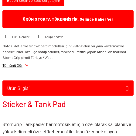
Beden Seçin ve Stok Sorgulayın!
ÜRÜN STOKTA TÜKENMİŞTİR, Gelince Haber Ver
Hızlı Gönderi
Kargo bedava
Motosikletler ve Snowboard modelleri için 1994 \\\'den bu yana kaydırmaz ve
esnek tutucu özelliğe sahip sticker, tankpad üretimi yapan Amerikan markası
StompGrip şimdi Türkiye \\\'de!
Tümünü Gör
Ürün Bilgisi
Sticker & Tank Pad
StomGrip Tankpadler her motosiklet için özel olarak kalıplanır ve
yüksek dirençli özel etiketlemesi ile depo üzerine kolayca