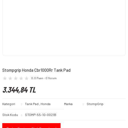
Stompgrip Honda Cbr1000Rr Tank Pad
0.0 Puan - 0 Yorum
3.344,84 TL
Kategori
Tank Pad
,
Honda
Marka
StompGrip
Stok Kodu
STOMP-55-10-0021B