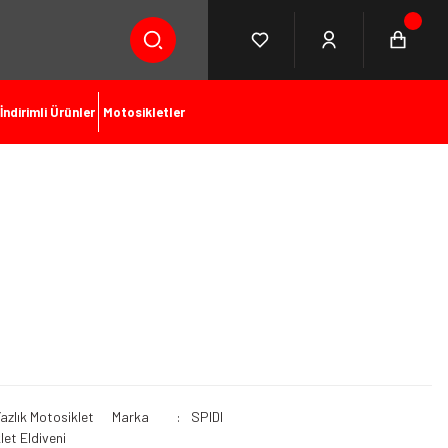
İndirimli Ürünler
Motosikletler
azlık Motosiklet
Marka
SPIDI
let Eldiveni