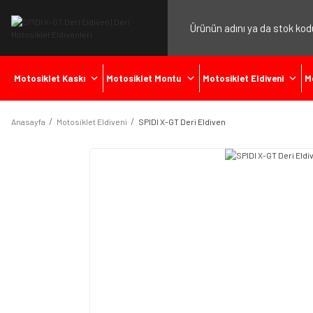
Motosiklet Kaskı
Motosiklet Montu
Motosiklet Eldiveni
M
Anasayfa
Motosiklet Eldiveni
SPIDI X-GT Deri Eldiven