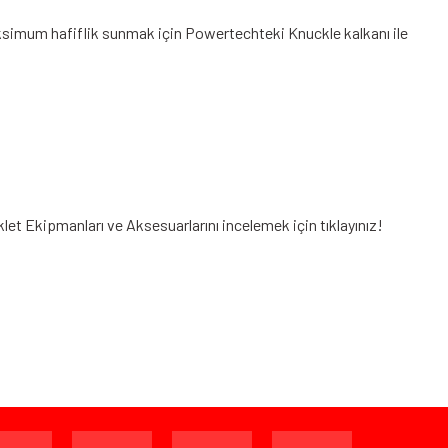
aksimum hafiflik sunmak için Powertechteki Knuckle kalkanı ile
iklet Ekipmanları
ve Aksesuarlarını incelemek için tıklayınız!
ijinal ambalajında (paketi açılmamış ve kullanılmamış