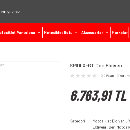
otosiklet Pantolonu
Motosiklet Botu
Aksesuarlar
Markalar
SPIDI X-GT Deri Eldiven
0.0 Puan - 0 Yorum
6.763,91 TL
Kategori
Motosiklet Eldiveni
,
Y
Eldiveni
,
Deri Motosik