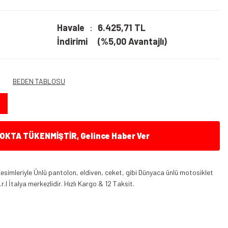
Havale
6.425,71 TL
İndirimi
(%5,00 Avantajlı)
BEDEN TABLOSU
KTA TÜKENMİŞTİR, Gelince Haber Ver
 Kesimleriyle Ünlü pantolon, eldiven, ceket, gibi Dünyaca ünlü motosiklet
l İtalya merkezlidir. Hızlı Kargo & 12 Taksit.