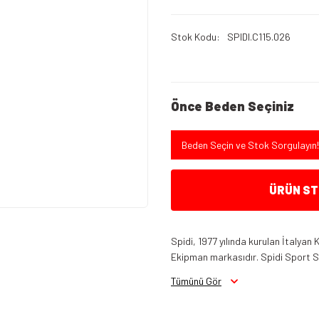
Stok Kodu
SPIDI.C115.026
Önce Beden Seçiniz
Beden Seçin ve Stok Sorgulayın!
ÜRÜN STO
Spidi, 1977 yılında kurulan İtalyan
Ekipman markasıdır. Spidi Sport S.r.
Tümünü Gör