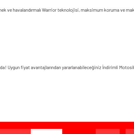
n esnek ve havalandırmalı Warrior teknolojisi, maksimum koruma ve m
 da! Uygun fiyat avantajlarından yararlanabileceğiniz
İndirimli Motos
iz gördüğünüz noktaları öneri formunu kullanarak tarafımıza iletebilirsiniz.
Bu ürüne ilk yorumu siz yapın!
Yorum Yaz
ışverişten herhangi bir sebeple memnun kalmadığınızda, ürünü or