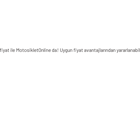
iyat ile MotosikletOnline da! Uygun fiyat avantajlarından yararlanab
iz gördüğünüz noktaları öneri formunu kullanarak tarafımıza iletebilirsiniz.