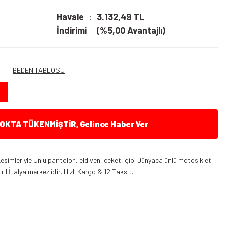
Havale
3.132,49 TL
İndirimi
(%5,00 Avantajlı)
BEDEN TABLOSU
KTA TÜKENMİŞTİR, Gelince Haber Ver
 Kesimleriyle Ünlü pantolon, eldiven, ceket, gibi Dünyaca ünlü motosiklet
l İtalya merkezlidir. Hızlı Kargo & 12 Taksit.