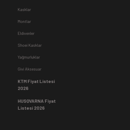
r.
Kasklar
Montlar
Eldivenler
z
teslim alınmamaktadır.
Shoei Kasklar
Yağmurluklar
Kartı ile yapıldıysa aynı karta iade edilir.
Ücret iadeleri
ilgili
Givi Aksesuar
rde, ekstrenize (+) Taksit yansıtma ve buna benzer tüm
KTM Fiyat Listesi
2026
HUSQVARNA Fiyat
Listesi 2026