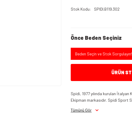
Stok Kodu
SPIDI.B119.302
Önce Beden Seçiniz
Beden Seçin ve Stok Sorgulayın!
ÜRÜN STO
Spidi, 1977 yılında kurulan İtalyan
Ekipman markasıdır. Spidi Sport S.r.
Tümünü Gör