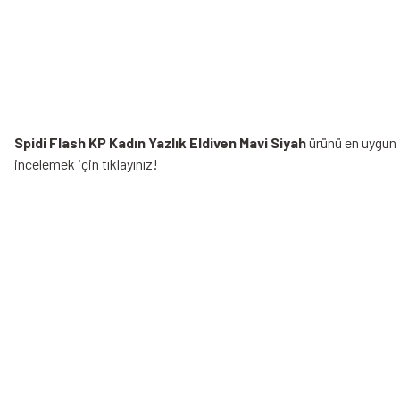
Spidi Flash KP Kadın Yazlık Eldiven Mavi Siyah
ürünü en uygun f
incelemek için tıklayınız!
Bu ürünün fiyat bilgisi, resim, ürün açıklamalarında ve diğer konularda yeters