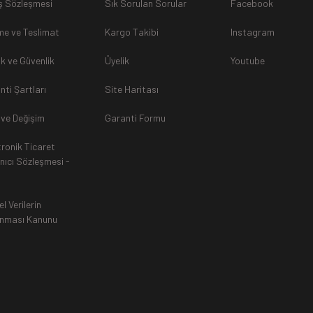
ş Sözleşmesi
Sık Sorulan Sorular
Facebook
sunulamayacağından dolayı
, iade talebiniz kabul edilmeyecekti
e ve Teslimat
Kargo Takibi
Instagram
lik ve Güvenlik
Üyelik
Youtube
nti Şartları
Site Haritası
rak tarafımıza ulaştırılması zorunludur. Aksi halde gönderilerini
 ve Değişim
Garanti Formu
tronik Ticaret
an, siparişiniz Havale ile yapıldıysa aynı Hesaba (IBAN), Kredi 
anıcı Sözleşmesi -
ında ürün bedeli iade edilmektedir. Kredi Kartına yapılan iadele
ttir.
el Verilerin
nması Kanunu