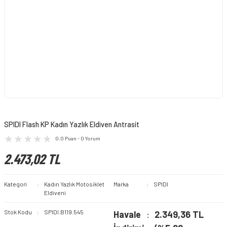
SPIDI Flash KP Kadın Yazlık Eldiven Antrasit
0.0 Puan - 0 Yorum
2.473,02 TL
Kategori
Kadın Yazlık Motosiklet
Marka
SPIDI
Eldiveni
Stok Kodu
SPIDI.B119.545
Havale
2.349,36 TL