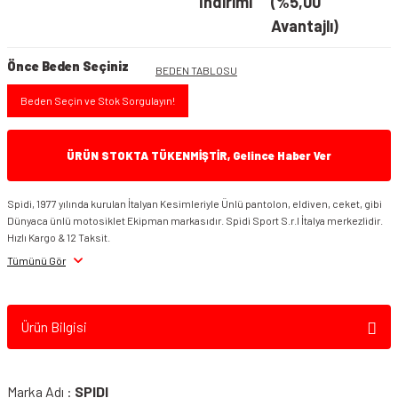
İndirimi
(%5,00
Avantajlı)
Önce Beden Seçiniz
BEDEN TABLOSU
Beden Seçin ve Stok Sorgulayın!
ÜRÜN STOKTA TÜKENMİŞTİR, Gelince Haber Ver
Spidi, 1977 yılında kurulan İtalyan Kesimleriyle Ünlü pantolon, eldiven, ceket, gibi
Dünyaca ünlü motosiklet Ekipman markasıdır. Spidi Sport S.r.l İtalya merkezlidir.
Hızlı Kargo & 12 Taksit.
Tümünü Gör
Ürün Bilgisi
Marka Adı :
SPIDI