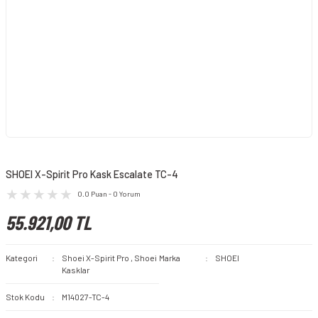
SHOEI X-Spirit Pro Kask Escalate TC-4
0.0 Puan - 0 Yorum
55.921,00 TL
Kategori
Shoei X-Spirit Pro
,
Shoei
Marka
SHOEI
Kasklar
Stok Kodu
M14027-TC-4