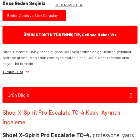
Önce Beden Seçiniz
BEDEN TABLOSU
Beden Seçin ve Stok Sorgulayın!
ÜRÜN STOKTA TÜKENMİŞTİR, Gelince Haber Ver
Shoei Helmets 1958 yılından bu yana kask sektöründe en çok bilinen, yenilikçi,
kalite ve güvenlikten ödün vermeyen motosiklet kullanıcılarına referans olan
başarılı bir firmadır.
Tümünü Gör
Ürün Bilgisi
Shoei X-Spirit Pro Escalate TC-4 Kask: Ayrıntılı
İnceleme
Shoei X-Spirit Pro Escalate TC-4
, profesyonel yarış