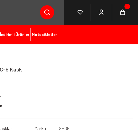
İndirimli Ürünler
Motosikletler
TC-5 Kask
L
Kasklar
Marka
SHOEI