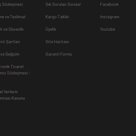
ş Sözleşmesi
Sık Sorulan Sorular
Facebook
sunulamayacağından dolayı
, iade talebiniz kabul edilmeyecekti
e ve Teslimat
Kargo Takibi
Instagram
lik ve Güvenlik
Üyelik
Youtube
nti Şartları
Site Haritası
rak tarafımıza ulaştırılması zorunludur. Aksi halde gönderilerini
 ve Değişim
Garanti Formu
tronik Ticaret
an, siparişiniz Havale ile yapıldıysa aynı Hesaba (IBAN), Kredi 
anıcı Sözleşmesi -
ında ürün bedeli iade edilmektedir. Kredi Kartına yapılan iadele
ttir.
el Verilerin
nması Kanunu