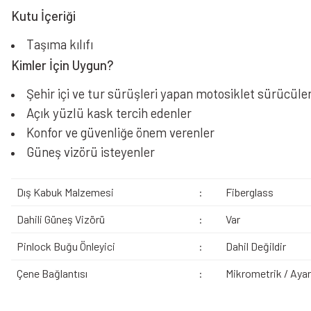
Kutu İçeriği
Taşıma kılıfı
Kimler İçin Uygun?
Şehir içi ve tur sürüşleri yapan motosiklet sürücüler
Açık yüzlü kask tercih edenler
Konfor ve güvenliğe önem verenler
Güneş vizörü isteyenler
Dış Kabuk Malzemesi
:
Fiberglass
Dahili Güneş Vizörü
:
Var
Pinlock Buğu Önleyici
:
Dahil Değildir
Çene Bağlantısı
:
Mikrometrik / Ayarl