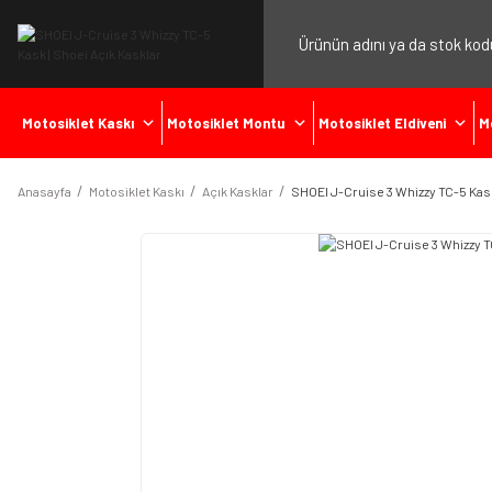
Motosiklet Kaskı
Motosiklet Montu
Motosiklet Eldiveni
M
Anasayfa
Motosiklet Kaskı
Açık Kasklar
SHOEI J-Cruise 3 Whizzy TC-5 Kas