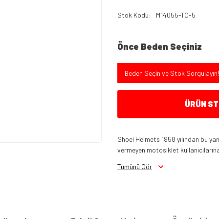
Stok Kodu
M14055-TC-5
Önce Beden Seçiniz
Beden Seçin ve Stok Sorgulayın!
ÜRÜN STO
Shoei Helmets 1958 yılından bu yana
vermeyen motosiklet kullanıcılarına 
Tümünü Gör