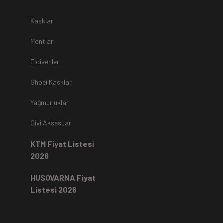
r.
Kasklar
Montlar
Eldivenler
z
teslim alınmamaktadır.
Shoei Kasklar
Yağmurluklar
Kartı ile yapıldıysa aynı karta iade edilir.
Ücret iadeleri
ilgili
Givi Aksesuar
rde, ekstrenize (+) Taksit yansıtma ve buna benzer tüm
KTM Fiyat Listesi
2026
HUSQVARNA Fiyat
Listesi 2026