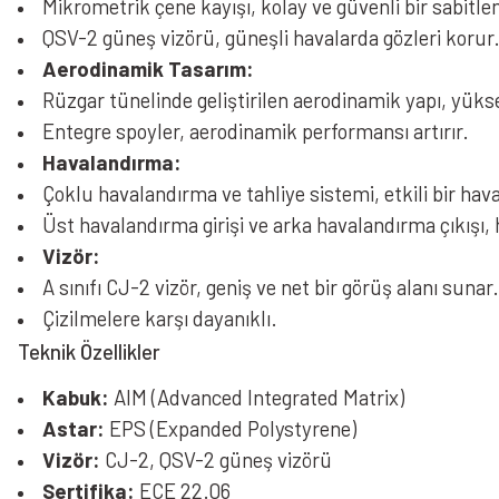
Mikrometrik çene kayışı, kolay ve güvenli bir sabitle
QSV-2 güneş vizörü, güneşli havalarda gözleri korur
Aerodinamik Tasarım:
Rüzgar tünelinde geliştirilen aerodinamik yapı, yüksek
Entegre spoyler, aerodinamik performansı artırır.
Havalandırma:
Çoklu havalandırma ve tahliye sistemi, etkili bir hava
Üst havalandırma girişi ve arka havalandırma çıkışı
Vizör:
A sınıfı CJ-2 vizör, geniş ve net bir görüş alanı sunar.
Çizilmelere karşı dayanıklı.
Teknik Özellikler
Kabuk:
AIM (Advanced Integrated Matrix)
Astar:
EPS (Expanded Polystyrene)
Vizör:
CJ-2, QSV-2 güneş vizörü
Sertifika:
ECE 22.06