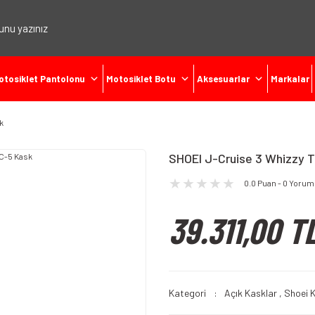
otosiklet Pantolonu
Motosiklet Botu
Aksesuarlar
Markalar
k
SHOEI J-Cruise 3 Whizzy 
0.0 Puan - 0 Yorum
39.311,00 T
Kategori
Açık Kasklar
,
Shoei 