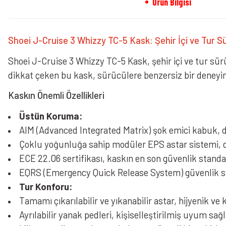
Ürün Bilgisi
Shoei J-Cruise 3 Whizzy TC-5 Kask: Şehir İçi ve Tur Sü
Shoei J-Cruise 3 Whizzy TC-5 Kask, şehir içi ve tur sürü
dikkat çeken bu kask, sürücülere benzersiz bir deneyi
Kaskın Önemli Özellikleri
Üstün Koruma:
AIM (Advanced Integrated Matrix) şok emici kabuk, d
Çoklu yoğunluğa sahip modüler EPS astar sistemi, dar
ECE 22.06 sertifikası, kaskın en son güvenlik stand
EQRS (Emergency Quick Release System) güvenlik sist
Tur Konforu:
Tamamı çıkarılabilir ve yıkanabilir astar, hijyenik ve
Ayrılabilir yanak pedleri, kişiselleştirilmiş uyum sağl